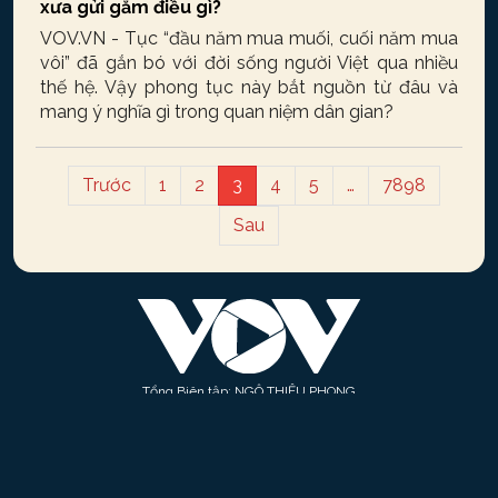
xưa gửi gắm điều gì?
VOV.VN - Tục “đầu năm mua muối, cuối năm mua
vôi” đã gắn bó với đời sống người Việt qua nhiều
thế hệ. Vậy phong tục này bắt nguồn từ đâu và
mang ý nghĩa gì trong quan niệm dân gian?
Trước
1
2
3
4
5
…
7898
Sau
Tổng Biên tập: NGÔ THIỆU PHONG
Phó Tổng Biên tập: Phạm Công Hân, Đặng Thị Khanh, Giang Trung Sơn,
Nguyễn Tuyết Yến
Cơ quan chủ quản: ĐÀI TIẾNG NÓI VIỆT NAM