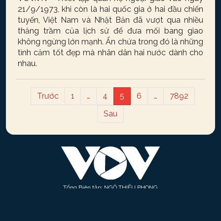
21/9/1973, khi còn là hai quốc gia ở hai đầu chiến
tuyến, Việt Nam và Nhật Bản đã vượt qua nhiều
thăng trầm của lịch sử để đưa mối bang giao
không ngừng lớn mạnh. Ẩn chứa trong đó là những
tình cảm tốt đẹp mà nhân dân hai nước dành cho
nhau.
Trước
1
…
4
5
6
…
7892
Sau
Tổng Biên tập: NGÔ THIỆU PHONG
Phó Tổng Biên tập: Phạm Công Hân, Đặng Thị Khanh, Giang Trung Sơn,
Nguyễn Tuyết Yến
Cơ quan chủ quản: ĐÀI TIẾNG NÓI VIỆT NAM