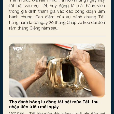
Tranh Khúc (xã Nam Phù, Hà Nội) những ngày này
tất bật vào vụ Tết, huy động tất cả thành viên
trong gia đình tham gia vào các công đoạn làm
bánh chưng. Cao điểm của vụ bánh chưng Tết
hàng năm là từ ngày 20 tháng Chạp và kéo dài đến
rằm tháng Giêng năm sau.
Thợ đánh bóng lư đồng tất bật mùa Tết, thu
nhập tiền triệu mỗi ngày
VOV.VN - Tết Nguyên đán năm 2026 giờ đây chỉ