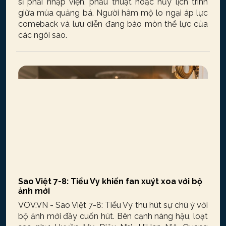
sĩ phải nhập viện, phẫu thuật hoặc hủy lịch trình
giữa mùa quảng bá. Người hâm mộ lo ngại áp lực
comeback và lưu diễn đang bào mòn thể lực của
các ngôi sao.
Sao Việt 7-8: Tiểu Vy khiến fan xuýt xoa với bộ
ảnh mới
VOV.VN - Sao Việt 7-8: Tiểu Vy thu hút sự chú ý với
bộ ảnh mới đầy cuốn hút. Bên cạnh nàng hậu, loạt