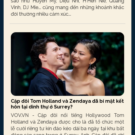
sao như Huyền My, Diệu Nhi, H'Hen Niê, Quang
Vinh, DJ Mie... cũng mang đến những khoảnh khắc
đời thường nhiều cảm xúc...
Cặp đôi Tom Holland và Zendaya đã bí mật kết
hôn tại dinh thự ở Surrey?
VOV.VN - Cặp đôi nổi tiếng Hollywood Tom
Holland và Zendaya được cho là đã tổ chức một
lễ cưới riêng tư kín đáo kéo dài ba ngày tại khu bất