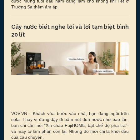
được mừng tuổi đầu năm càng làm cho không khi Tết ở
Trường Sa thêm ấm áp.
Cây nước biết nghe lời và lời tạm biệt bình
20 lít
VOV.VN - Khách vừa bước vào nhà, bạn đang ngồi trên
sofa. Thay vì đứng dậy đi bấm nút đun nước như bao lần,
bạn chỉ cần nói "Xin chào FujiHOME, bật chế độ pha trà"-
và máy tự làm phần còn lại. Nhưng đó mới chỉ là khởi đầu
của câu chuyện.