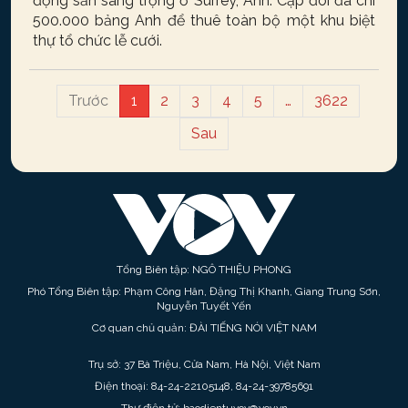
động sản sang trọng ở Surrey, Anh. Cặp đôi đã chi
500.000 bảng Anh để thuê toàn bộ một khu biệt
thự tổ chức lễ cưới.
Trước
1
2
3
4
5
…
3622
Sau
Tổng Biên tập: NGÔ THIỆU PHONG
Phó Tổng Biên tập: Phạm Công Hân, Đặng Thị Khanh, Giang Trung Sơn,
Nguyễn Tuyết Yến
Cơ quan chủ quản: ĐÀI TIẾNG NÓI VIỆT NAM
Trụ sở: 37 Bà Triệu, Cửa Nam, Hà Nội, Việt Nam
Điện thoại: 84-24-22105148, 84-24-39785691