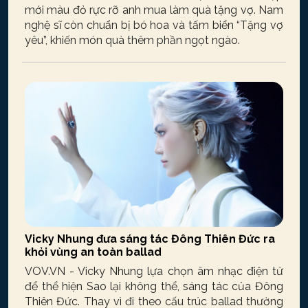
mới màu đỏ rực rỡ anh mua làm quà tặng vợ. Nam
nghệ sĩ còn chuẩn bị bó hoa và tấm biển “Tặng vợ
yêu”, khiến món quà thêm phần ngọt ngào.
Vicky Nhung đưa sáng tác Đông Thiên Đức ra
khỏi vùng an toàn ballad
VOV.VN - Vicky Nhung lựa chọn âm nhạc điện tử
để thể hiện Sao lại không thể, sáng tác của Đông
Thiên Đức. Thay vì đi theo cấu trúc ballad thường