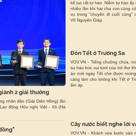
kế tục rất tự hào. Niềm tự hào ấy
nhiều lần khi hai cha con cùng c
vụ trong "chuyến đi cuối cùng" 
Võ Nguyên Giáp.
Đón Tết ở Trường Sa
VOV.VN - Tiếng chuông chùa, mù
sự háo hức vui tươi của trẻ thơ k
áo mới ngày Tết chờ được mừng
càng làm cho không khi Tết ở T
ấm áp.
giành 2 giải thưởng
ng nhân dân (Giải Diên Hồng) lần
Lao động Hữu nghị Việt - Xô (Hà
Cây nước biết nghe lời và
 đồng"
VOV.VN - Khách vừa bước vào 