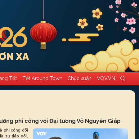
ang Tết
Tết Around Town
Chúc xuân
VOV.VN
 tướng phi công với Đại tướng Võ Nguyên Giáp
à phi công đối
 sự tiếp nối,