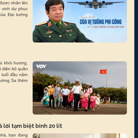
 được nhân lên
ó vinh dự phục
của Đại tướng
i khói hương,
hi diện bộ quần
 tuổi đầu năm
rường Sa thêm
 lời tạm biệt bình 20 lít
nhà, bạn đang