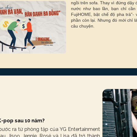
ngồi trên sofa. Thay vì đứng dậy 
nước như bao lần, bạn chỉ cần 
FujiHOME, bật chế độ pha trà"- 
phần còn lại. Nhưng đó mới chỉ l
câu chuyện.
 K-pop sau 10 năm?
bước ra từ phòng tập của YG Entertainment
u, Jisoo, Jennie, Rosé và Lisa đã trở thành