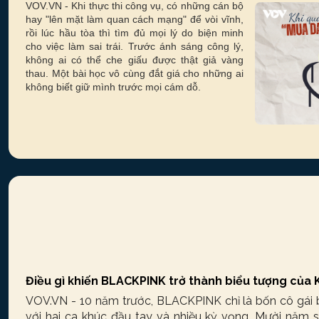
VOV.VN - Khi thực thi công vụ, có những cán bộ
hay "lên mặt làm quan cách mạng" để vòi vĩnh,
rồi lúc hầu tòa thì tìm đủ mọi lý do biện minh
cho việc làm sai trái. Trước ánh sáng công lý,
không ai có thể che giấu được thật giả vàng
thau. Một bài học vô cùng đắt giá cho những ai
không biết giữ mình trước mọi cám dỗ.
Điều gì khiến BLACKPINK trở thành biểu tượng của
VOV.VN - 10 năm trước, BLACKPINK chỉ là bốn cô gái 
với hai ca khúc đầu tay và nhiều kỳ vọng. Mười năm sa