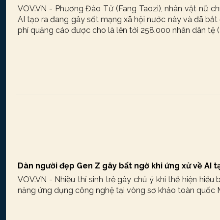
VOV.VN - Phương Đào Tử (Fang Taozi), nhân vật nữ c
AI tạo ra đang gây sốt mạng xã hội nước này và đã bắ
phí quảng cáo được cho là lên tới 258.000 nhân dân tệ 
Dàn người đẹp Gen Z gây bất ngờ khi ứng xử về AI tạ
VOV.VN - Nhiều thí sinh trẻ gây chú ý khi thể hiện hiểu 
năng ứng dụng công nghệ tại vòng sơ khảo toàn quốc Mi