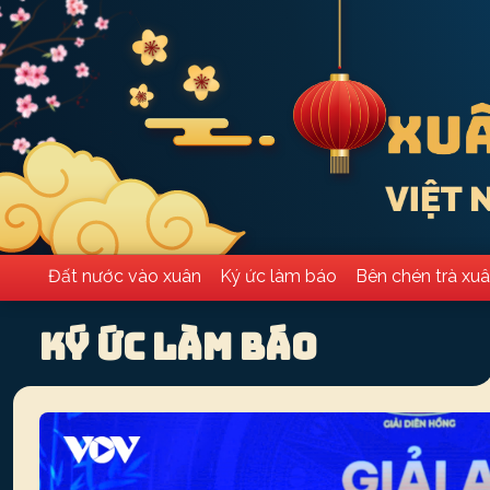
Đất nước vào xuân
Ký ức làm báo
Bên chén trà xu
Ký ức làm báo