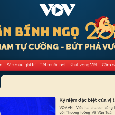
ân
Sắc màu giải trí
Tết muôn nơi
Khát vọng Việt
Cẩm n
Kỷ niệm đặc biệt của vị
VOV.VN - Việc hai cha con cùng l
với Thượng tướng Võ Văn Tuấn là