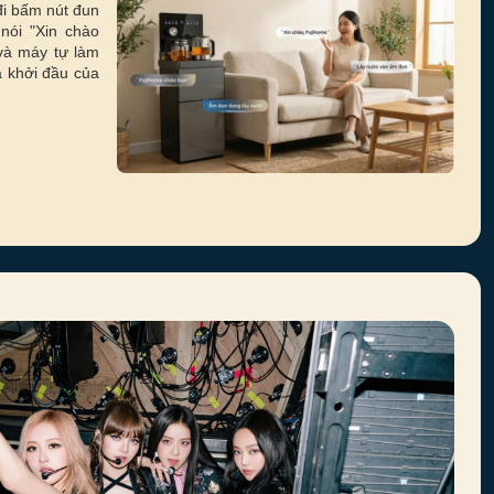
đi bấm nút đun
nói "Xin chào
và máy tự làm
à khởi đầu của