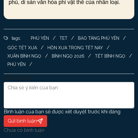
phủ, di sản văn hóa phi vật thể của nhân loại.
/
/
/
tags:
PHÚ YÊN
TET
BẢO TÀNG PHÚ YÊN
/
/
GÓC TẾT XƯA
HỒN XƯA TRONG TẾT NAY
/
/
/
XUÂN BÍNH NGỌ
BÍNH NGỌ 2026
TẾT BÍNH NGỌ
/
PHÚ YÊN
Bình luận
Bình luận của bạn sẽ được xét duyệt trước khi đăng
Gửi bình luận
Chưa có bình luận