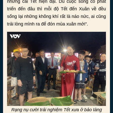
những cái Tết hiện đại. Dù cuộc sống có phát
triển đến đâu thì mỗi độ Tết đến Xuân về đều
sống lại những không khí rất là náo nức, ai cũng
trải lòng mình ra để đón mùa xuân mới".
Rạng nụ cười trải nghiệm Tết xưa ở bảo tàng