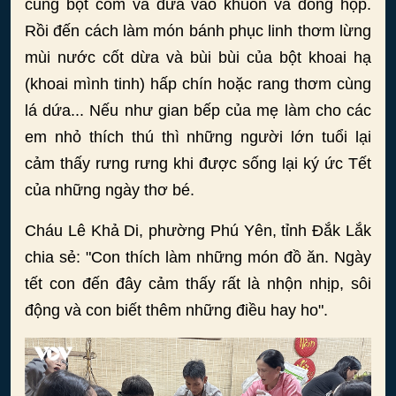
cùng bột cốm và đưa vào khuôn và đóng hộp.
Rồi đến cách làm món bánh phục linh thơm lừng
mùi nước cốt dừa và bùi bùi của bột khoai hạ
(khoai mình tinh) hấp chín hoặc rang thơm cùng
lá dứa... Nếu như gian bếp của mẹ làm cho các
em nhỏ thích thú thì những người lớn tuổi lại
cảm thấy rưng rưng khi được sống lại ký ức Tết
của những ngày thơ bé.
Cháu Lê Khả Di, phường Phú Yên, tỉnh Đắk Lắk
chia sẻ: "Con thích làm những món đồ ăn. Ngày
tết con đến đây cảm thấy rất là nhộn nhịp, sôi
động và con biết thêm những điều hay ho".