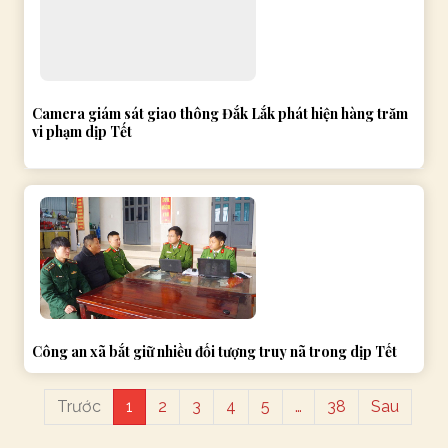
Camera giám sát giao thông Đắk Lắk phát hiện hàng trăm
vi phạm dịp Tết
Công an xã bắt giữ nhiều đối tượng truy nã trong dịp Tết
Trước
1
2
3
4
5
…
38
Sau