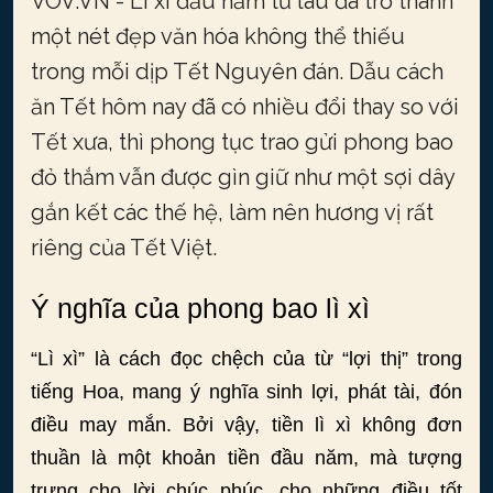
VOV.VN - Lì xì đầu năm từ lâu đã trở thành
một nét đẹp văn hóa không thể thiếu
trong mỗi dịp Tết Nguyên đán. Dẫu cách
ăn Tết hôm nay đã có nhiều đổi thay so với
Tết xưa, thì phong tục trao gửi phong bao
đỏ thắm vẫn được gìn giữ như một sợi dây
gắn kết các thế hệ, làm nên hương vị rất
riêng của Tết Việt.
Ý nghĩa của phong bao lì xì
“Lì xì” là cách đọc chệch của từ “lợi thị” trong
tiếng Hoa, mang ý nghĩa sinh lợi, phát tài, đón
điều may mắn. Bởi vậy, tiền lì xì không đơn
thuần là một khoản tiền đầu năm, mà tượng
trưng cho lời chúc phúc, cho những điều tốt