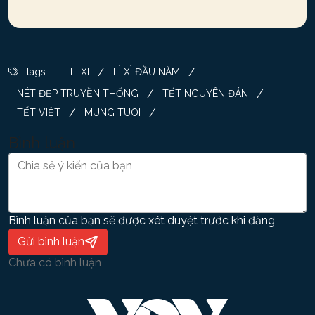
/
/
tags:
LI XI
LÌ XÌ ĐẦU NĂM
/
/
NÉT ĐẸP TRUYỀN THỐNG
TẾT NGUYÊN ĐÁN
/
/
TẾT VIỆT
MUNG TUOI
Bình luận
Bình luận của bạn sẽ được xét duyệt trước khi đăng
Gửi bình luận
Chưa có bình luận