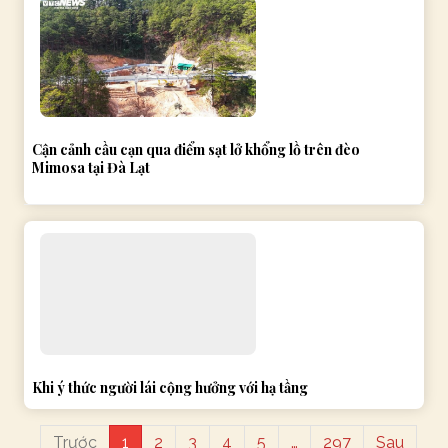
Cận cảnh cầu cạn qua điểm sạt lở khổng lồ trên đèo
Mimosa tại Đà Lạt
Khi ý thức người lái cộng hưởng với hạ tầng
Trước
1
2
3
4
5
…
297
Sau