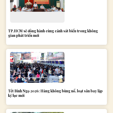
TP.HCM sẽ đồng hành cùng cảnh sát biển trong không
gian phát triển mới
Tết Bính Ngọ 2026: Hàng không bùng nổ, loạt sân bay lập
kỷ lục mới