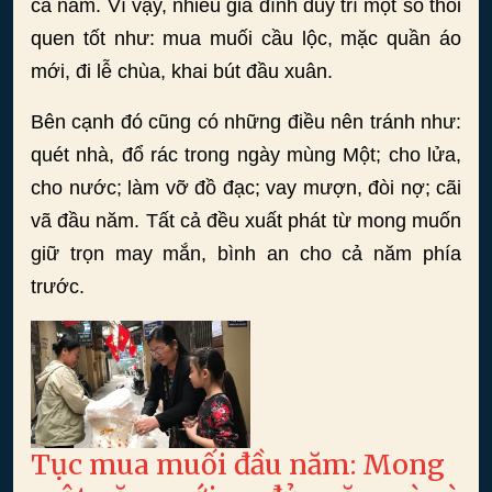
cả năm. Vì vậy, nhiều gia đình duy trì một số thói
quen tốt như: mua muối cầu lộc, mặc quần áo
mới, đi lễ chùa, khai bút đầu xuân.
Bên cạnh đó cũng có những điều nên tránh như:
quét nhà, đổ rác trong ngày mùng Một; cho lửa,
cho nước; làm vỡ đồ đạc; vay mượn, đòi nợ; cãi
vã đầu năm. Tất cả đều xuất phát từ mong muốn
giữ trọn may mắn, bình an cho cả năm phía
trước.
Tục mua muối đầu năm: Mong