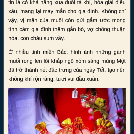
tin là có khả năng xua đuổi tà khí, hóa giải điều
xấu, mang lại may mắn cho gia đình. Không chỉ
vậy, vị mặn của muối còn gửi gắm ước mong
tình cảm gia đình thêm gắn bó, vợ chồng thuận
hòa, con cháu sum vầy.
Ở nhiều tỉnh miền Bắc, hình ảnh những gánh
muối rong len lỏi khắp ngõ xóm sáng mùng Một
đã trở thành nét đặc trưng của ngày Tết, tạo nên
không khí rộn ràng, tươi vui đầu xuân.