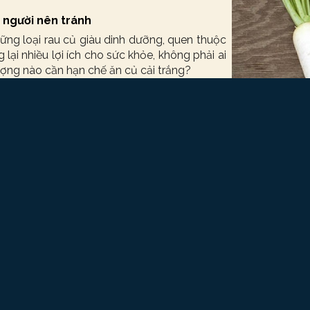
ố người nên tránh
ững loại rau củ giàu dinh dưỡng, quen thuộc
 lại nhiều lợi ích cho sức khỏe, không phải ai
ợng nào cần hạn chế ăn củ cải trắng?
ế
t, đặc biệt là chức năng tiêu hóa và chuyển
rọng trong việc bảo vệ sức khỏe, phòng ngừa
ao tuổi.