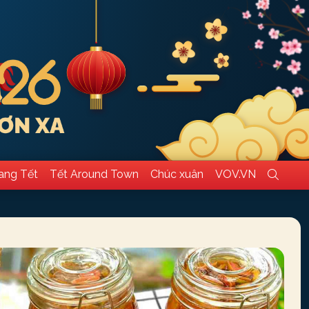
ang Tết
Tết Around Town
Chúc xuân
VOV.VN