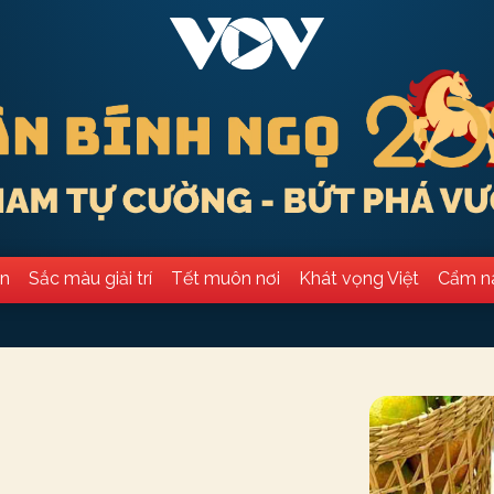
ân
Sắc màu giải trí
Tết muôn nơi
Khát vọng Việt
Cẩm n