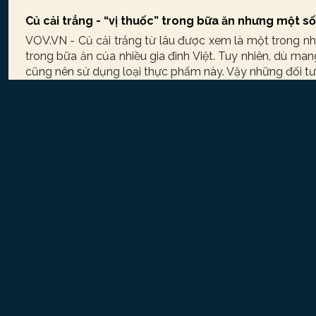
Củ cải trắng - “vị thuốc” trong bữa ăn nhưng một s
VOV.VN - Củ cải trắng từ lâu được xem là một trong nh
trong bữa ăn của nhiều gia đình Việt. Tuy nhiên, dù mang
cũng nên sử dụng loại thực phẩm này. Vậy những đối tư
Những nhóm thực phẩm người cao tuổi nên hạn ch
VOV.VN - Tuổi cao kéo theo nhiều thay đổi về thể chấ
hóa. Vì vậy, chế độ ăn uống hợp lý đóng vai trò quan t
bệnh mạn tính và nâng cao chất lượng sống cho người c