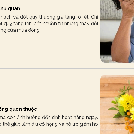
 chủ quan
 mạch và đột quỵ thường gia tăng rõ rệt. Chỉ
t quỵ tăng lên, bắt nguồn từ những thay đổi
trưng của mùa đông.
 uống quen thuộc
 mà còn ảnh hưởng đến sinh hoạt hàng ngày.
 thể giúp làm dịu cổ họng và hỗ trợ giảm ho