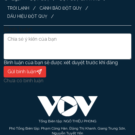
/
/
TRỜI LẠNH
CẢNH BÁO ĐỘT QUỴ
/
DẤU HIỆU ĐỘT QUỴ
Bình luận
Bình luận của bạn sẽ được xét duyệt trước khi đăng
Gửi bình luận
Chưa có bình luận
Tổng Biên tập: NGÔ THIỆU PHONG
Phó Tổng Biên tập: Phạm Công Hân, Đặng Thị Khanh, Giang Trung Sơn,
Nguyễn Tuyết Yến