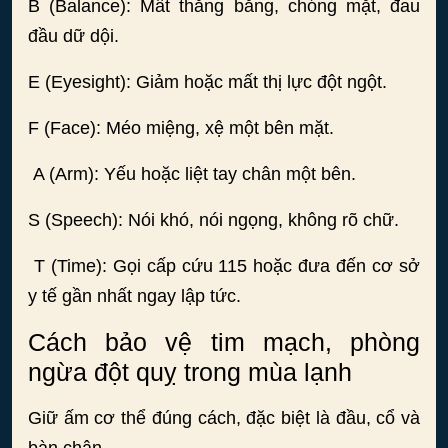
B (Balance): Mất thăng bằng, chóng mặt, đau
đầu dữ dội.
E (Eyesight): Giảm hoặc mất thị lực đột ngột.
F (Face): Méo miệng, xệ một bên mặt.
A (Arm): Yếu hoặc liệt tay chân một bên.
S (Speech): Nói khó, nói ngọng, không rõ chữ.
T (Time): Gọi cấp cứu 115 hoặc đưa đến cơ sở
y tế gần nhất ngay lập tức.
Cách bảo vệ tim mạch, phòng
ngừa đột quỵ trong mùa lạnh
Giữ ấm cơ thể đúng cách, đặc biệt là đầu, cổ và