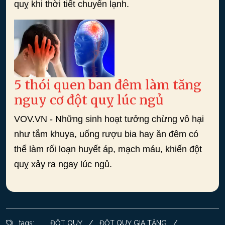
quỵ khi thời tiết chuyển lạnh.
5 thói quen ban đêm làm tăng
nguy cơ đột quỵ lúc ngủ
VOV.VN - Những sinh hoạt tưởng chừng vô hại
như tắm khuya, uống rượu bia hay ăn đêm có
thể làm rối loạn huyết áp, mạch máu, khiến đột
quỵ xảy ra ngay lúc ngủ.
/
/
tags:
ĐỘT QUỴ
ĐỘT QUỴ GIA TĂNG