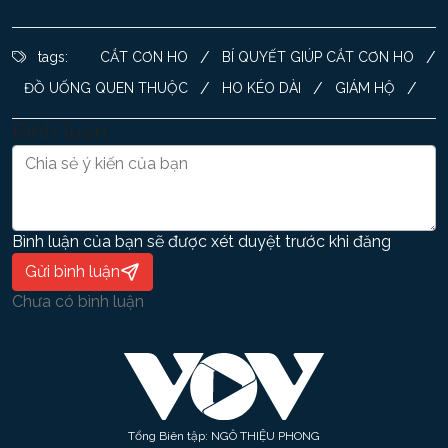
/
/
tags:
CẮT CƠN HO
BÍ QUYẾT GIÚP CẮT CƠN HO
/
/
/
ĐỒ UỐNG QUEN THUỘC
HO KÉO DÀI
GIÁM HỘ
Bình luận
Bình luận của bạn sẽ được xét duyệt trước khi đăng
Gửi bình luận
Chưa có bình luận
Tổng Biên tập: NGÔ THIỆU PHONG