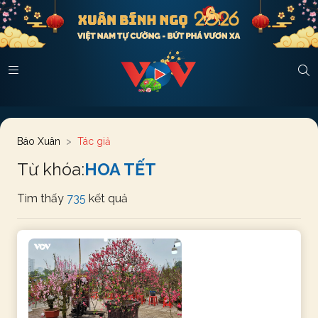
Báo Xuân
Tác giả
Từ khóa:
HOA TẾT
Tìm thấy
735
kết quả