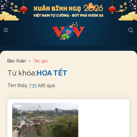
Báo Xuân
Tác giả
Từ khóa:
HOA TẾT
Tìm thấy
735
kết quả