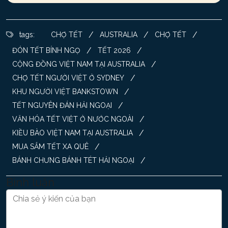
/
/
/
tags:
CHỢ TẾT
AUSTRALIA
CHỢ TẾT
/
/
ĐÓN TẾT BÍNH NGỌ
TẾT 2026
/
CỘNG ĐỒNG VIỆT NAM TẠI AUSTRALIA
/
CHỢ TẾT NGƯỜI VIỆT Ở SYDNEY
/
KHU NGƯỜI VIỆT BANKSTOWN
/
TẾT NGUYÊN ĐÁN HẢI NGOẠI
/
VĂN HÓA TẾT VIỆT Ở NƯỚC NGOÀI
/
KIỀU BÀO VIỆT NAM TẠI AUSTRALIA
/
MUA SẮM TẾT XA QUÊ
/
BÁNH CHƯNG BÁNH TÉT HẢI NGOẠI
Bình luận