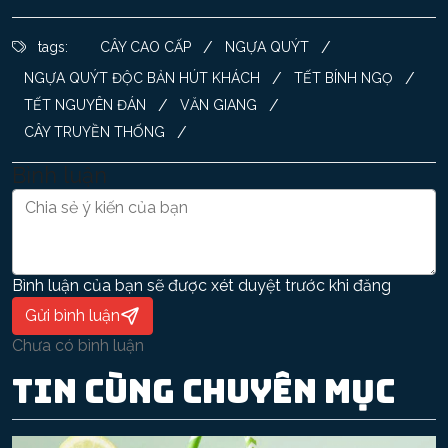
/
/
tags:
CÂY CAO CẤP
NGỰA QUÝT
/
/
NGỰA QUÝT ĐỘC BẢN HÚT KHÁCH
TẾT BÍNH NGỌ
/
/
TẾT NGUYÊN ĐÁN
VĂN GIANG
/
CÂY TRUYỀN THỐNG
Bình luận
Bình luận của bạn sẽ được xét duyệt trước khi đăng
Gửi bình luận
Chưa có bình luận
Tin cùng chuyên mục