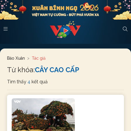
Báo Xuân
Tác giả
Từ khóa:
CÂY CAO CẤP
Tìm thấy
4
kết quả