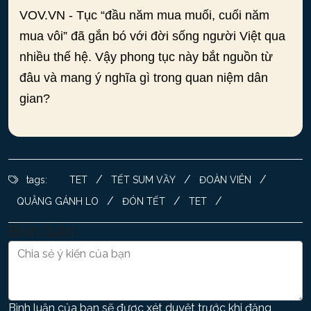
VOV.VN - Tục “đầu năm mua muối, cuối năm
mua vôi” đã gắn bó với đời sống người Việt qua
nhiều thế hệ. Vậy phong tục này bắt nguồn từ
đâu và mang ý nghĩa gì trong quan niệm dân
gian?
/
/
/
tags:
TET
TẾT SUM VẦY
ĐOÀN VIÊN
/
/
/
QUẲNG GÁNH LO
ĐÓN TẾT
TET
Bình luận
Bình luận của bạn sẽ được xét duyệt trước khi đăng