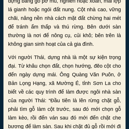
dựng bằng gỗ pơ mu, nghiến hoặc xoan, mái lợp
lá gianh hoặc ngói đất nung. Cột nhà cao, vững
chãi, nâng nền nhà cách mặt đất chừng hai mét
để tránh ẩm thấp và thú rừng. Bên dưới sàn
thường là nơi để nông cụ, củi khô; bên trên là
không gian sinh hoạt của cả gia đình.
Với người Thái, dựng nhà là một sự kiện trọng
đại. Từ khâu chọn đất, chọn hướng, đẽo cột cho
đến ngày dựng mái. Ông Quàng Văn Puôn, ở
Bản Lọng Hạng, xã Mường É, tỉnh Sơn La cho
biết về các quy trình để làm được ngôi nhà sàn
của người Thái: “Đầu tiên là lên rừng chặt gỗ,
phải tìm gỗ làm cột trước, sau đó mới chọn gỗ
làm kèo, rồi đến ván sau đó mới đến chặt che
bương để làm sàn. Sau khi chặt đủ gỗ rồi mới đi