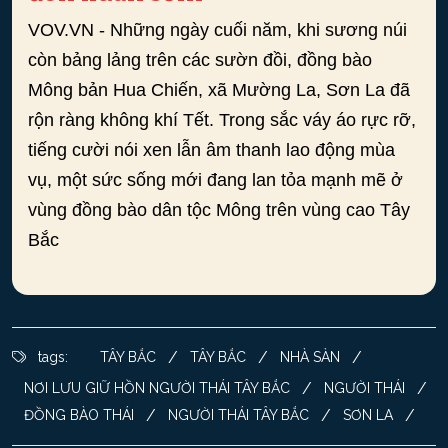
VOV.VN - Những ngày cuối năm, khi sương núi
còn bảng lảng trên các sườn đồi, đồng bào
Mông bản Hua Chiến, xã Mường La, Sơn La đã
rộn ràng không khí Tết. Trong sắc váy áo rực rỡ,
tiếng cười nói xen lẫn âm thanh lao động mùa
vụ, một sức sống mới đang lan tỏa mạnh mẽ ở
vùng đồng bào dân tộc Mông trên vùng cao Tây
Bắc
/
/
/
tags:
TÂY BẮC
TÂY BẮC
NHÀ SÀN
/
/
NƠI LƯU GIỮ HỒN NGƯỜI THÁI TÂY BẮC
NGƯỜI THÁI
/
/
/
ĐỒNG BÀO THÁI
NGƯỜI THÁI TÂY BẮC
SƠN LA