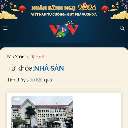
Báo Xuân
Tác giả
Từ khóa:
NHÀ SÀN
Tìm thấy
300
kết quả