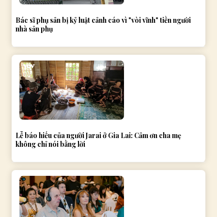
Bác sĩ phụ sản bị kỷ luật cảnh cáo vì "vòi vĩnh" tiền người
nhà sản phụ
Lễ báo hiếu của người Jarai ở Gia Lai: Cảm ơn cha mẹ
không chỉ nói bằng lời