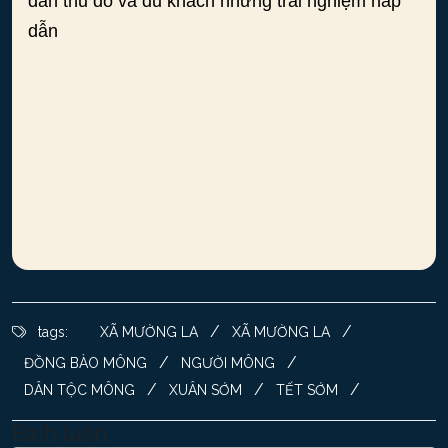
dân thủ đô và du khách những trải nghiệm hấp
dẫn
/
/
tags:
XÃ MƯỜNG LA
XÃ MƯỜNG LA
/
/
ĐỒNG BÀO MÔNG
NGƯỜI MÔNG
/
/
/
DÂN TỘC MÔNG
XUÂN SỚM
TẾT SỚM
Bình luận