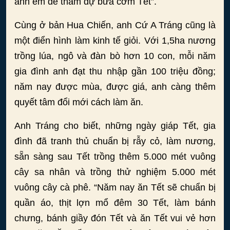
anh em để tham dự bữa cơm Tết”.
Cùng ở bản Hua Chiến, anh Cứ A Tráng cũng là
một điển hình làm kinh tế giỏi. Với 1,5ha nương
trồng lúa, ngô và đàn bò hơn 10 con, mỗi năm
gia đình anh đạt thu nhập gần 100 triệu đồng;
năm nay được mùa, được giá, anh càng thêm
quyết tâm đổi mới cách làm ăn.
Anh Tráng cho biết, những ngày giáp Tết, gia
đình đã tranh thủ chuẩn bị rẫy cỏ, làm nương,
sẵn sàng sau Tết trồng thêm 5.000 mét vuông
cây sa nhân và trồng thử nghiệm 5.000 mét
vuông cây cà phê. “Năm nay ăn Tết sẽ chuẩn bị
quần áo, thịt lợn mổ đêm 30 Tết, làm bánh
chưng, bánh giầy đón Tết và ăn Tết vui vẻ hơn