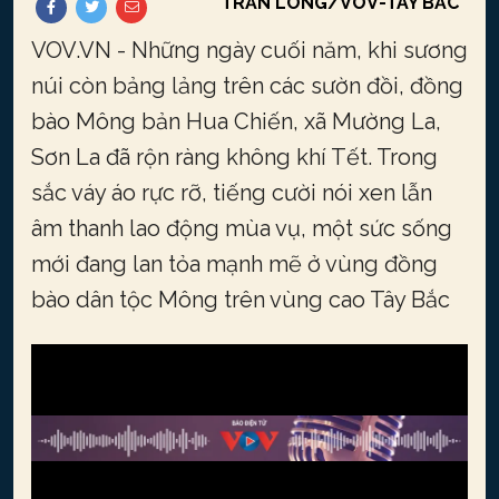
TRẤN LONG/VOV-TÂY BẮC
VOV.VN - Những ngày cuối năm, khi sương
núi còn bảng lảng trên các sườn đồi, đồng
bào Mông bản Hua Chiến, xã Mường La,
Sơn La đã rộn ràng không khí Tết. Trong
sắc váy áo rực rỡ, tiếng cười nói xen lẫn
âm thanh lao động mùa vụ, một sức sống
mới đang lan tỏa mạnh mẽ ở vùng đồng
bào dân tộc Mông trên vùng cao Tây Bắc