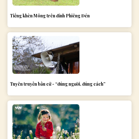
Tiếng khèn Mông trên đỉnh Phiêng Đén
Tuyên truyền bầu cử - “đúng người, đúng cách”