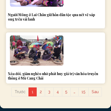
Người Mông ở Lai Châu giữ hồn dân tộc qua nét vẽ sáp
ong trên vải lanh
Xóa đói, giảm nghèo nhờ phát huy giá trị văn hóa truyền
thống ở Mù Cang Chải
Trước
1
2
3
4
5
…
15
Sau