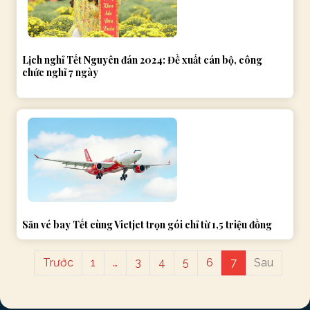
Lịch nghỉ Tết Nguyên đán 2024: Đề xuất cán bộ, công
chức nghỉ 7 ngày
Săn vé bay Tết cùng Vietjet trọn gói chỉ từ 1,5 triệu đồng
Trước
1
…
3
4
5
6
7
Sau