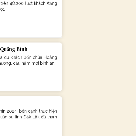
rên 48.200 lượt khách (tăng
ợt.
ở Quảng Bình
và du khách đến chùa Hoằng
hương, cầu năm mới bình an.
ìn 2024, bên cạnh thực hiện
 Quân sự tỉnh Đắk Lắk đã tham