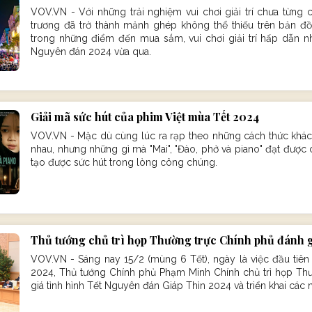
VOV.VN - Với những trải nghiệm vui chơi giải trí chưa từng
trương đã trở thành mảnh ghép không thể thiếu trên bản đồ
trong những điểm đến mua sắm, vui chơi giải trí hấp dẫn nh
Nguyên đán 2024 vừa qua.
Giải mã sức hút của phim Việt mùa Tết 2024
VOV.VN - Mặc dù cùng lúc ra rạp theo những cách thức khác 
nhau, nhưng những gì mà "Mai", "Đào, phở và piano" đạt được
tạo được sức hút trong lòng công chúng.
Thủ tướng chủ trì họp Thường trực Chính phủ đánh g
VOV.VN - Sáng nay 15/2 (mùng 6 Tết), ngày là việc đầu tiên
2024, Thủ tướng Chính phủ Phạm Minh Chính chủ trì họp Th
giá tình hình Tết Nguyên đán Giáp Thìn 2024 và triển khai các 