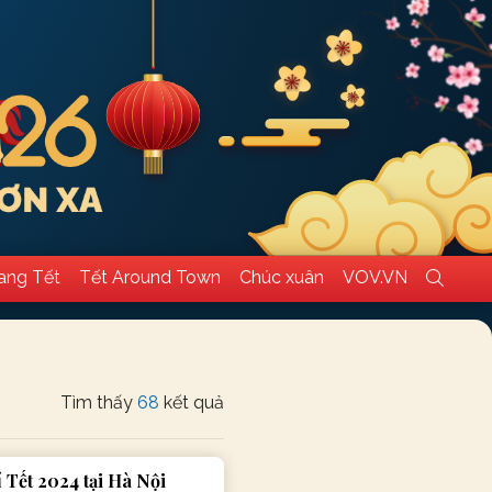
ang Tết
Tết Around Town
Chúc xuân
VOV.VN
Tìm thấy
68
kết quả
í Tết 2024 tại Hà Nội