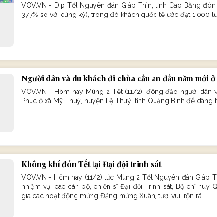
VOV.VN - Dịp Tết Nguyên đán Giáp Thìn, tỉnh Cao Bằng đón t
37,7% so với cùng kỳ), trong đó khách quốc tế ước đạt 1.000 lư
Người dân và du khách đi chùa cầu an đầu năm mới 
VOV.VN - Hôm nay Mùng 2 Tết (11/2), đông đảo người dân 
Phúc ở xã Mỹ Thuỷ, huyện Lệ Thuỷ, tỉnh Quảng Bình để dâng 
Không khí đón Tết tại Đại đội trinh sát
VOV.VN - Hôm nay (11/2) tức Mùng 2 Tết Nguyên đán Giáp Th
nhiệm vụ, các cán bộ, chiến sĩ Đại đội Trinh sát, Bộ chỉ huy
gia các hoạt động mừng Đảng mừng Xuân, tươi vui, rộn rã.