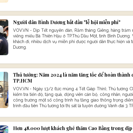
Người dân Bình Dương bắt đầu "lễ hội miễn phí"
VOV.VN - Dịp Tết nguyên đán, Rằm tháng Giêng, hàng trăm 
viếng miếu Bà Thiên Hậu ở TP.Thủ Dầu Một, tỉnh Bình Dương. 
khách đi, nhiều dịch vụ miễn phí được người dân thực hiện và t
Dương.
Thủ tướng: Năm 2024 là năm tăng tốc để hoàn thành 
TP.HCM
VOV.VN - Ngày 13/2 (tức mùng 4 Tết Giáp Thìn), Thủ tướng C
kiểm tra tiến độ, tặng quà, động viên cán bộ, công nhân, ngườ
công trường một số công trình hạ tầng giao thông trọng điểm
trình đầu tiên Thủ tướng tới thị sát là tuyến đường Vành đai 3 
Hơn 48.000 lượt khách ghé thăm Cao Bằng trong dịp