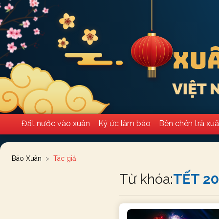
Đất nước vào xuân
Ký ức làm báo
Bên chén trà xu
Báo Xuân
Tác giả
Từ khóa:
TẾT 2