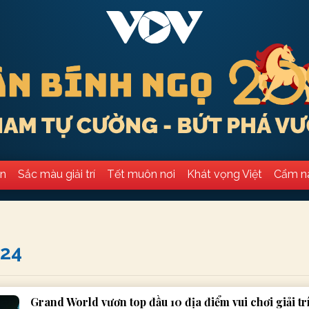
ân
Sắc màu giải trí
Tết muôn nơi
Khát vọng Việt
Cẩm n
024
Grand World vươn top đầu 10 địa điểm vui chơi giải tr