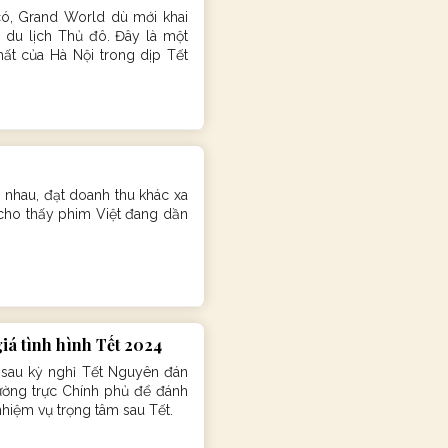
 có, Grand World dù mới khai
 du lịch Thủ đô. Đây là một
ất của Hà Nội trong dịp Tết
nhau, đạt doanh thu khác xa
 cho thấy phim Việt đang dần
iá tình hình Tết 2024
 sau kỳ nghỉ Tết Nguyên đán
ường trực Chính phủ để đánh
nhiệm vụ trọng tâm sau Tết.