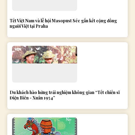
Tết Việt Nam và lễ hội Masopust Séc gắn kết cộng đồng
người Việt tại Praha
Du khách hào hứng trải nghiệm không gian “Tết chiến sĩ
Điện Biên - Xuân 1954”