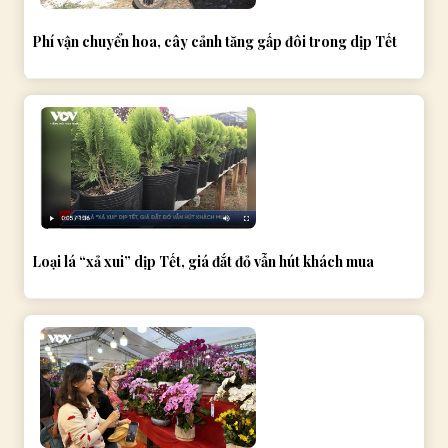
Phí vận chuyển hoa, cây cảnh tăng gấp đôi trong dịp Tết
Loại lá “xả xui” dịp Tết, giá đắt đỏ vẫn hút khách mua