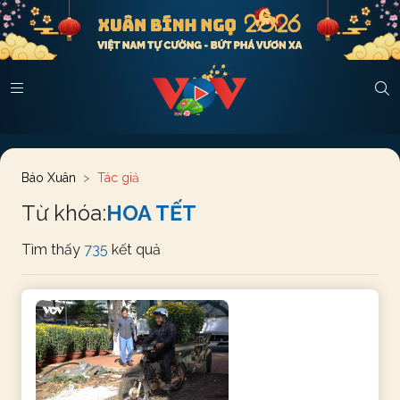
Báo Xuân
Tác giả
Từ khóa:
HOA TẾT
Tìm thấy
735
kết quả