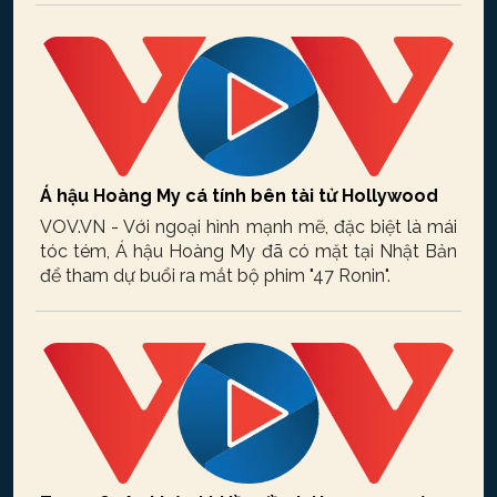
Á hậu Hoàng My cá tính bên tài tử Hollywood
VOV.VN - Với ngoại hình mạnh mẽ, đặc biệt là mái
tóc tém, Á hậu Hoàng My đã có mặt tại Nhật Bản
để tham dự buổi ra mắt bộ phim "47 Ronin".