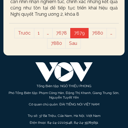
cần nhìn nhận nghiêm túc, chính xác những kết quả
cũng như tồn tại để tiếp tục triển khai hiệu quả
Nghị quyết Trung ương 2, khóa 8
Trước
1
…
7678
7679
7680
…
7880
Sau
Tổng Biên tập: NGÔ THIỆU PHONG
Phó Tổng Biên tập: Phạm Công Hân, Đặng Thị Khanh, Giang Trung Sơn,
Nguyễn Tuyết Yến
Cơ quan chủ quản: ĐÀI TIẾNG NÓI VIỆT NAM
Trụ sở: 37 Bà Triệu, Cửa Nam, Hà Nội, Việt Nam
Điện thoại: 84-24-22105148, 84-24-39785691