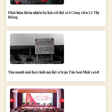
Phát hiện thêm nhiều bộ hài cốt liệt sĩ ở Công viên Lê Thị
Riêng
Tìm manh mối hai rãnh mộ liệt sĩ trận Tân Sơn Nhất 1968