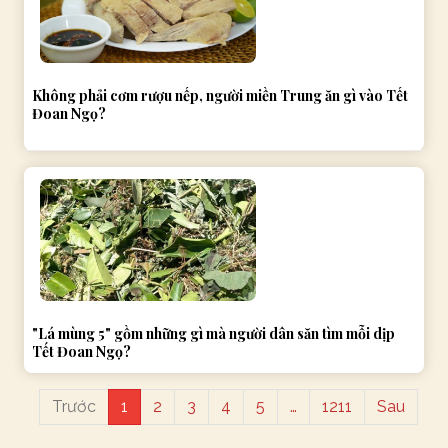
Không phải cơm rượu nếp, người miền Trung ăn gì vào Tết
Đoan Ngọ?
"Lá mùng 5" gồm những gì mà người dân săn tìm mỗi dịp
Tết Đoan Ngọ?
Trước
1
2
3
4
5
…
1211
Sau