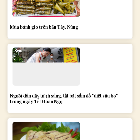
Mùa bánh gio trên bản Tày, Nùng
Người dân dậy từ 5h sáng, tất bật sắm đồ "diệt sâu bọ"
trong ngày Tết Đoan Ngọ