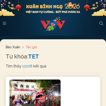
Báo Xuân
Tác giả
Từ khóa:
TET
Tìm thấy
12108
kết quả