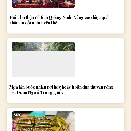
Hội Chữ thập đỏ tỉnh Quảng Ninh: Nâng cao hiệu quả
chăm lo đối nhóm yếu thế
Mưa lớn buộc nhiều nơi hủy hoặc hoãn đua thuyền rồng
Tết Đoan Ngọ ở Trung Quốc