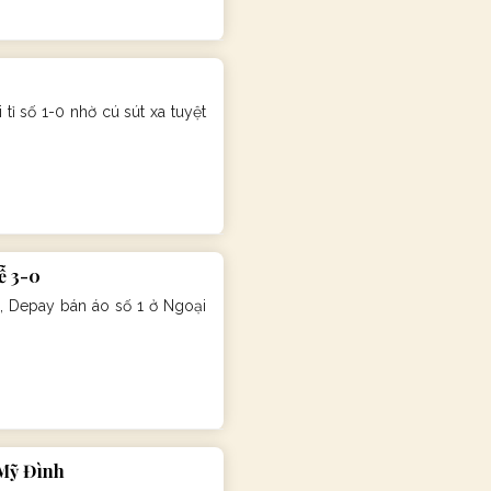
ỉ số 1-0 nhờ cú sút xa tuyệt
ễ 3-0
, Depay bán áo số 1 ở Ngoại
 Mỹ Đình