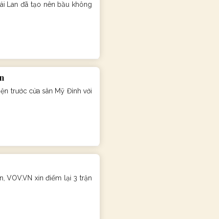
ái Lan đã tạo nên bầu không
an
iện trước cửa sân Mỹ Đình với
n, VOV.VN xin điểm lại 3 trận