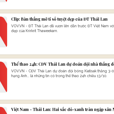
Clip: Bàn thắng mở tỉ số tuyệt đẹp của ĐT Thái Lan
VOV.VN - ĐT Thái Lan đã vươn lên dẫn trước ĐT Việt Nam với t
đẹp của Krirkrit Thaweekarn.
Thể thao 24h: CĐV Thái Lan dự đoán đội nhà thắng d
VOV.VN - CĐV Thái Lan dự đoán đội bóng Kiatisak thắng 3-0
hạng Anh... là những tin có trong thể thao 24h chiều 13/10.
Việt Nam - Thái Lan: Hai sắc đỏ-xanh tràn ngập sân