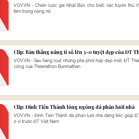
VOV.VN - Chiến lược gia Nhật Bản cho biết, các tuyển thủ V
tâm trạng nặng nề.
Clip: Bàn thắng nâng tỉ số lên 3-0 tuyệt đẹp của ĐT T
VOV.VN - Sau hàng loạt những pha phối hợp đẹp mắt, ĐT Thái 
công của Theerathon Bunmathan.
Clip: Đinh Tiến Thành lóng ngóng đá phản lưới nhà
VOV.VN - Đinh Tiến Thành đá phản lưới nhà đáng tiếc giúp ĐT
2-0 trước ĐT Việt Nam.