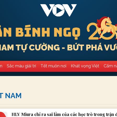
ân
Sắc màu giải trí
Tết muôn nơi
Khát vọng Việt
Cẩm n
ỆT NAM
HLV Miura chỉ ra sai lầm của các học trò trong trận 