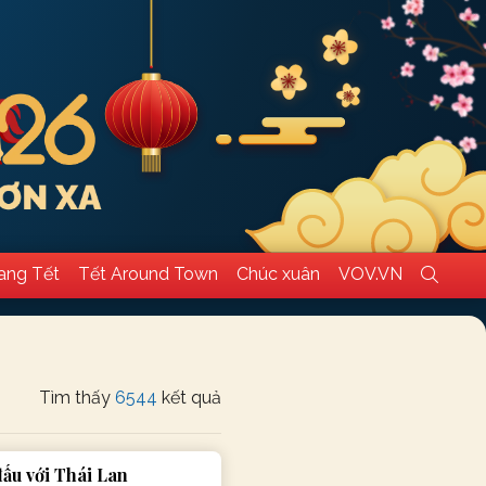
ang Tết
Tết Around Town
Chúc xuân
VOV.VN
Tìm thấy
6544
kết quả
đấu với Thái Lan