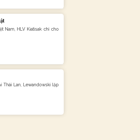
ật
ệt Nam, HLV Kiatisak chỉ cho
i Thái Lan, Lewandowski lập