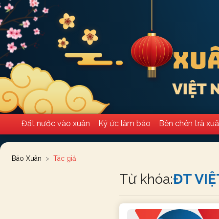
Đất nước vào xuân
Ký ức làm báo
Bên chén trà xu
Báo Xuân
Tác giả
Từ khóa:
ĐT VI