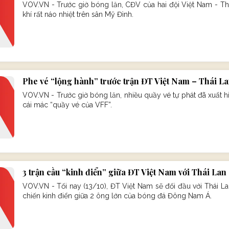
VOV.VN - Trước giờ bóng lăn, CĐV của hai đội Việt Nam - Th
khí rất náo nhiệt trên sân Mỹ Đình.
Phe vé “lộng hành” trước trận ĐT Việt Nam – Thái L
VOV.VN - Trước giờ bóng lăn, nhiều quầy vé tự phát đã xuất h
cái mác “quầy vé của VFF”.
3 trận cầu “kinh điển” giữa ĐT Việt Nam với Thái Lan
VOV.VN - Tối nay (13/10), ĐT Việt Nam sẽ đối đầu với Thái La
chiến kinh điển giữa 2 ông lớn của bóng đá Đông Nam Á.