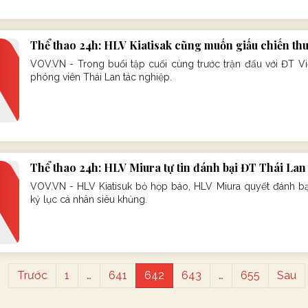
Thể thao 24h: HLV Kiatisak cũng muốn giấu chiến thu
VOV.VN - Trong buổi tập cuối cùng trước trận đấu với ĐT Vi
phóng viên Thái Lan tác nghiệp.
Thể thao 24h: HLV Miura tự tin đánh bại ĐT Thái Lan
VOV.VN - HLV Kiatisuk bỏ họp báo, HLV Miura quyết đánh bạ
kỷ lục cá nhân siêu khủng.
Trước
1
…
641
642
643
…
655
Sau