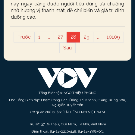
này ngày càng được người tiêu dùng ưa chuộng
nhờ hương vị thanh mát, dễ chế biến và giá trị dinh
dưỡng cao.
Trước
1
…
27
28
29
…
10109
Sau
Tổng Biên tập: NGÔ THIỆU PHONG
Phó Tổng Biên tập: Phạm Công Hân, Đặng Thị Khanh, Giang Trung Sơn,
Nguyễn Tuyết Yến
Cơ quan chủ quản: ĐÀI TIẾNG NÓI VIỆT NAM
Trụ sở: 37 Bà Triệu, Cửa Nam, Hà Nội, Việt Nam
Điện thoại: 84-24-22105148, 84-24-39785691