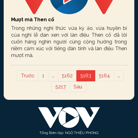
Mượt mà Then cổ
Trong những nghi thức vừa kỳ ảo, vừa huyền bí
của nghi lễ đan xen với làn điệu Then cổ đã lôi
cuốn hàng nghìn người cùng cộng hưởng trong
niềm cảm xúc với tiếng đàn tính và làn điệu Then
mượt mà.
Trước
1
…
5162
5163
5164
…
5217
Sau
Tổng Biên tập: NGÔ THIỆU PHONG