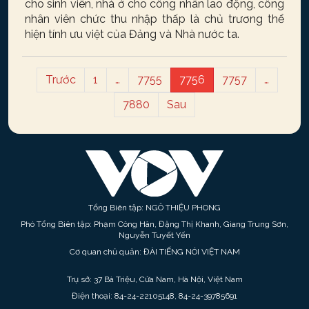
cho sinh viên, nhà ở cho công nhân lao động, công
nhân viên chức thu nhập thấp là chủ trương thể
hiện tính ưu việt của Đảng và Nhà nước ta.
Trước
1
…
7755
7756
7757
…
7880
Sau
Tổng Biên tập: NGÔ THIỆU PHONG
Phó Tổng Biên tập: Phạm Công Hân, Đặng Thị Khanh, Giang Trung Sơn,
Nguyễn Tuyết Yến
Cơ quan chủ quản: ĐÀI TIẾNG NÓI VIỆT NAM
Trụ sở: 37 Bà Triệu, Cửa Nam, Hà Nội, Việt Nam
Điện thoại: 84-24-22105148, 84-24-39785691