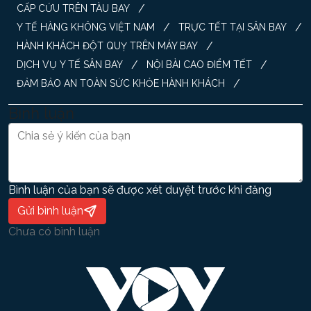
/
CẤP CỨU TRÊN TÀU BAY
/
/
Y TẾ HÀNG KHÔNG VIỆT NAM
TRỰC TẾT TẠI SÂN BAY
/
HÀNH KHÁCH ĐỘT QUỴ TRÊN MÁY BAY
/
/
DỊCH VỤ Y TẾ SÂN BAY
NỘI BÀI CAO ĐIỂM TẾT
/
ĐẢM BẢO AN TOÀN SỨC KHỎE HÀNH KHÁCH
Bình luận
Bình luận của bạn sẽ được xét duyệt trước khi đăng
Gửi bình luận
Chưa có bình luận