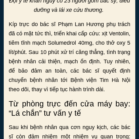
Đội y tế khẩn nguy có 23 người gồm bác sỹ, điều
dưỡng và lái xe cứu thương.
Kíp trực do bác sĩ Phạm Lan Hương phụ trách
đã có mặt tức thì, triển khai cấp cứu: xịt Ventolin,
tiêm tĩnh mạch Solumedrol 40mg, cho thở oxy 5
lít/phút. Sau 10 phút xử trí căng thẳng, tình trạng
bệnh nhân cải thiện, mạch ổn định. Tuy nhiên,
để bảo đảm an toàn, các bác sĩ quyết định
chuyển bệnh nhân tới Bệnh viện Tim Hà Nội
theo dõi, thay vì tiếp tục hành trình dài.
Từ phòng trực đến cửa máy bay:
“Lá chắn” tư vấn y tế
Sau khi bệnh nhân qua cơn nguy kịch, các bác
sĩ còn đảm nhiệm một nhiệm vụ quan trọng: