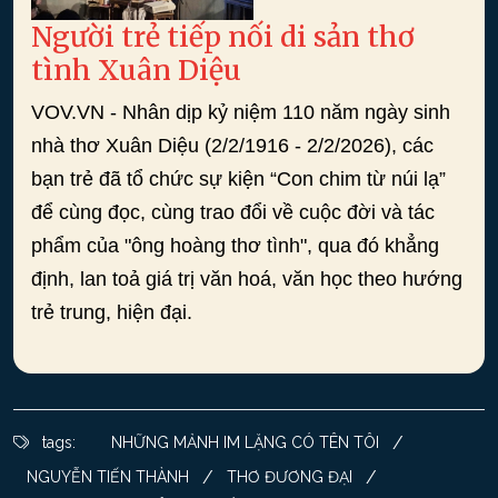
Người trẻ tiếp nối di sản thơ
tình Xuân Diệu
VOV.VN - Nhân dịp kỷ niệm 110 năm ngày sinh
nhà thơ Xuân Diệu (2/2/1916 - 2/2/2026), các
bạn trẻ đã tổ chức sự kiện “Con chim từ núi lạ”
để cùng đọc, cùng trao đổi về cuộc đời và tác
phẩm của "ông hoàng thơ tình", qua đó khẳng
định, lan toả giá trị văn hoá, văn học theo hướng
trẻ trung, hiện đại.
/
tags:
NHỮNG MẢNH IM LẶNG CÓ TÊN TÔI
/
/
NGUYỄN TIẾN THÀNH
THƠ ĐƯƠNG ĐẠI