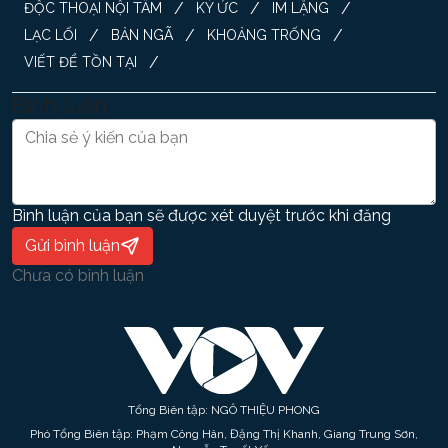
/
/
/
ĐỘC THOẠI NỘI TÂM
KÝ ỨC
IM LẶNG
/
/
/
LẠC LỐI
BẢN NGÃ
KHOẢNG TRỐNG
/
VIẾT ĐỂ TỒN TẠI
Bình luận
Bình luận của bạn sẽ được xét duyệt trước khi đăng
Gửi bình luận
Chưa có bình luận
Tổng Biên tập: NGÔ THIỆU PHONG
Phó Tổng Biên tập: Phạm Công Hân, Đặng Thị Khanh, Giang Trung Sơn,