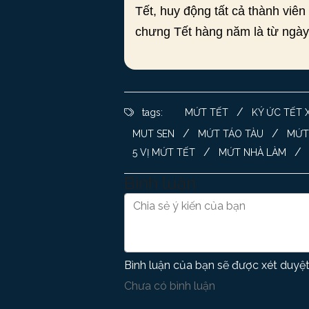
Tết, huy động tất cả thành viê
chưng Tết hàng năm là từ ngày
/
tags:
MỨT TẾT
KÝ ỨC TẾT 
/
/
MUT SEN
MỨT TÁO TÀU
MỨT
/
/
5 VỊ MỨT TẾT
MỨT NHÀ LÀM
Bình luận
Bình luận của bạn sẽ được xét duyệt
Chưa có bình luận