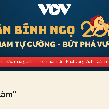
ân
Sắc màu giải trí
Tết muôn nơi
Khát vọng Việt
Cẩm n
 làm
"