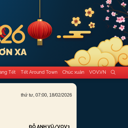
ang Tết
Tết Around Town
Chúc xuân
VOV.VN
thứ tư, 07:00, 18/02/2026
ĐỖ ANH VŨ/VOV3