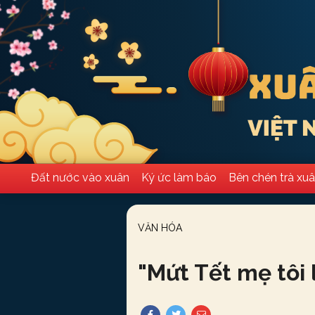
Đất nước vào xuân
Ký ức làm báo
Bên chén trà xu
VĂN HÓA
"
Mứt Tết mẹ tôi