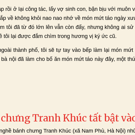
ập rồi ở lại công tác, lấy vợ sinh con, bận bịu với muôn 
sắp về không khỏi nao nao nhớ về món mứt táo ngày xưa
 tôi đã từ đó lớn lên vẫn còn đấy, nhưng không ai sử
ê tôi lại được đắm chìm trong hương vị ký ức cũ.
goài thành phố, tôi sẽ tự tay vào bếp làm lại món mứt 
a, bà nội đã làm cho bố ăn món mứt táo này đây, một th
chưng Tranh Khúc tất bật vào
nghề bánh chưng Tranh Khúc (xã Nam Phù, Hà Nội) nhữ