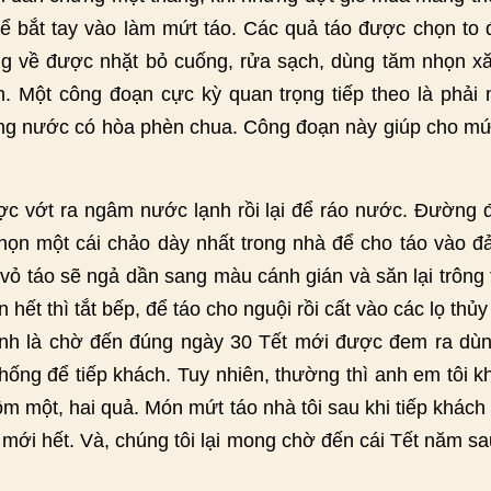
để bắt tay vào làm mứt táo. Các quả táo được chọn to đ
g về được nhặt bỏ cuống, rửa sạch, dùng tăm nhọn xă
 Một công đoạn cực kỳ quan trọng tiếp theo là phải 
trong nước có hòa phèn chua. Công đoạn này giúp cho m
ợc vớt ra ngâm nước lạnh rồi lại để ráo nước. Đường
họn một cái chảo dày nhất trong nhà để cho táo vào đ
vỏ táo sẽ ngả dần sang màu cánh gián và săn lại trông
hết thì tắt bếp, để táo cho nguội rồi cất vào các lọ thủ
nh là chờ đến đúng ngày 30 Tết mới được đem ra dù
thống để tiếp khách. Tuy nhiên, thường thì anh em tôi 
trộm một, hai quả. Món mứt táo nhà tôi sau khi tiếp khác
g mới hết. Và, chúng tôi lại mong chờ đến cái Tết năm 