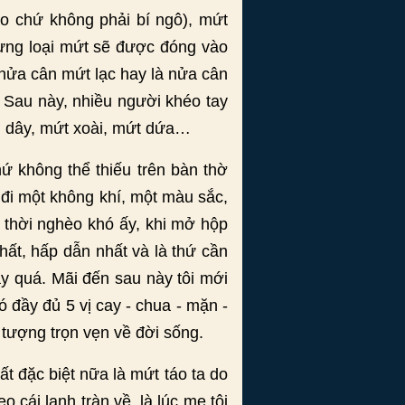
ao chứ không phải bí ngô), mứt
từng loại mứt sẽ được đóng vào
 nửa cân mứt lạc hay là nửa cân
 Sau này, nhiều người khéo tay
nh dây, mứt xoài, mứt dứa…
hứ không thể thiếu trên bàn thờ
đi một không khí, một màu sắc,
i thời nghèo khó ấy, khi mở hộp
hất, hấp dẫn nhất và là thứ cần
ay quá. Mãi đến sau này tôi mới
ó đầy đủ 5 vị cay - chua - mặn -
 tượng trọn vẹn về đời sống.
 đặc biệt nữa là mứt táo ta do
cái lạnh tràn về, là lúc mẹ tôi