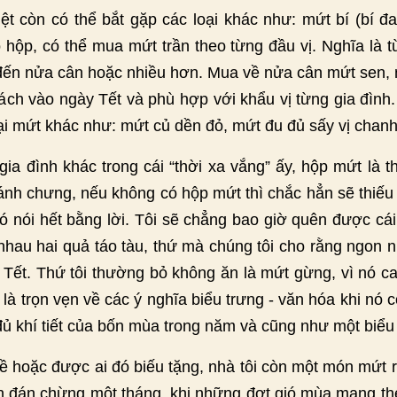
ệt còn có thể bắt gặp các loại khác như: mứt bí (bí đ
hộp, có thể mua mứt trần theo từng đầu vị. Nghĩa là 
g đến nửa cân hoặc nhiều hơn. Mua về nửa cân mứt sen,
ách vào ngày Tết và phù hợp với khẩu vị từng gia đình.
oại mứt khác như: mứt củ dền đỏ, mứt đu đủ sấy vị cha
gia đình khác trong cái “thời xa vắng” ấy, hộp mứt là t
ánh chưng, nếu không có hộp mứt thì chắc hẳn sẽ thiếu 
ó nói hết bằng lời. Tôi sẽ chẳng bao giờ quên được cá
 nhau hai quả táo tàu, thứ mà chúng tôi cho rằng ngon n
 Tết. Thứ tôi thường bỏ không ăn là mứt gừng, vì nó c
là trọn vẹn về các ý nghĩa biểu trưng - văn hóa khi nó c
y đủ khí tiết của bốn mùa trong năm và cũng như một biểu
hoặc được ai đó biếu tặng, nhà tôi còn một món mứt rất
 đán chừng một tháng, khi những đợt gió mùa mang theo 