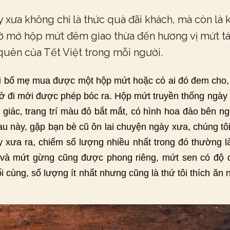
xưa không chỉ là thức quà đãi khách, mà còn là 
ờ mở hộp mứt đêm giao thừa đến hương vị mứt táo
uên của Tết Việt trong mỗi người.
hi bố mẹ mua được một hộp mứt hoặc có ai đó đem cho, 
trở đi mới được phép bóc ra. Hộp mứt truyền thống ngày
 giác, trang trí màu đỏ bắt mắt, có hình hoa đào bên 
au này, gặp bạn bè cũ ôn lai chuyện ngày xưa, chúng tô
 xưa ra, chiếm số lượng nhiều nhất trong đó thường 
rốt và mứt gừng cũng được phong riêng, mứt sen có độ
i cùng, số lượng ít nhất nhưng cũng là thứ tôi thích ăn n