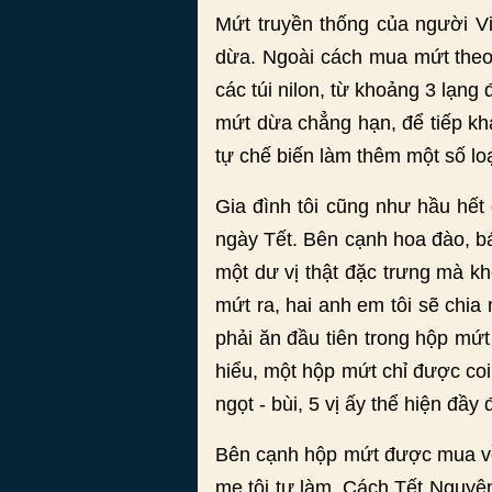
Mứt truyền thống của người Vi
dừa. Ngoài cách mua mứt theo 
các túi nilon, từ khoảng 3 lạn
mứt dừa chẳng hạn, để tiếp kh
tự chế biến làm thêm một số l
Gia đình tôi cũng như hầu hết 
ngày Tết. Bên cạnh hoa đào, b
một dư vị thật đặc trưng mà kh
mứt ra, hai anh em tôi sẽ chia
phải ăn đầu tiên trong hộp mứt
hiểu, một hộp mứt chỉ được coi 
ngọt - bùi, 5 vị ấy thể hiện đầ
Bên cạnh hộp mứt được mua về 
mẹ tôi tự làm. Cách Tết Nguyên