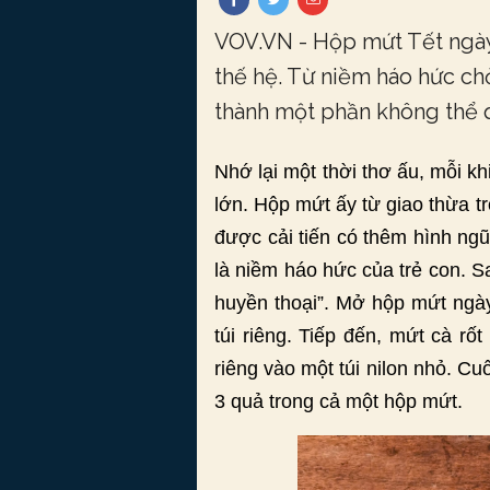
VOV.VN - Hộp mứt Tết ngày 
thế hệ. Từ niềm háo hức ch
thành một phần không thể q
Nhớ lại một thời thơ ấu, mỗi k
lớn. Hộp mứt ấy từ giao thừa 
được cải tiến có thêm hình ngũ
là niềm háo hức của trẻ con. S
huyền thoại”. Mở hộp mứt ngày
túi riêng. Tiếp đến, mứt cà 
riêng vào một túi nilon nhỏ. Cuố
3 quả trong cả một hộp mứt.