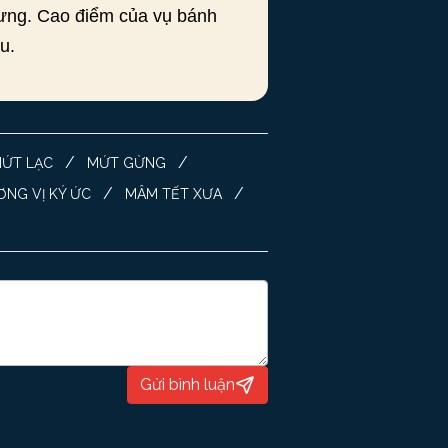
chưng. Cao điểm của vụ bánh
u.
/
/
ỨT LẠC
MỨT GỪNG
/
/
NG VỊ KÝ ỨC
MÂM TẾT XƯA
Gửi bình luận