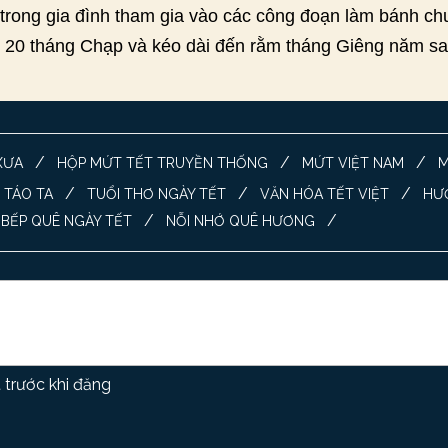
n trong gia đình tham gia vào các công đoạn làm bánh 
 20 tháng Chạp và kéo dài đến rằm tháng Giêng năm sa
/
/
/
XƯA
HỘP MỨT TẾT TRUYỀN THỐNG
MỨT VIỆT NAM
M
/
/
/
 TÁO TA
TUỔI THƠ NGÀY TẾT
VĂN HÓA TẾT VIỆT
HƯƠ
/
/
BẾP QUÊ NGÀY TẾT
NỖI NHỚ QUÊ HƯƠNG
 trước khi đăng