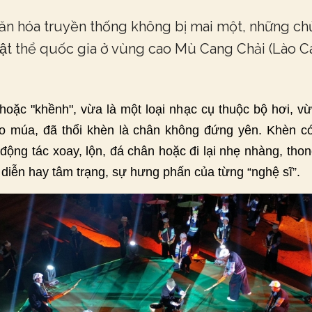
ăn hóa truyền thống không bị mai một, những chủ 
vật thể quốc gia ở vùng cao Mù Cang Chải (Lào 
 hoặc "khềnh", vừa là một loại nhạc cụ thuộc bộ hơi, v
ạo múa, đã thổi khèn là chân không đứng yên. Khèn c
ộng tác xoay, lộn, đá chân hoặc đi lại nhẹ nhàng, thong
 diễn hay tâm trạng, sự hưng phấn của từng “nghệ sĩ”.