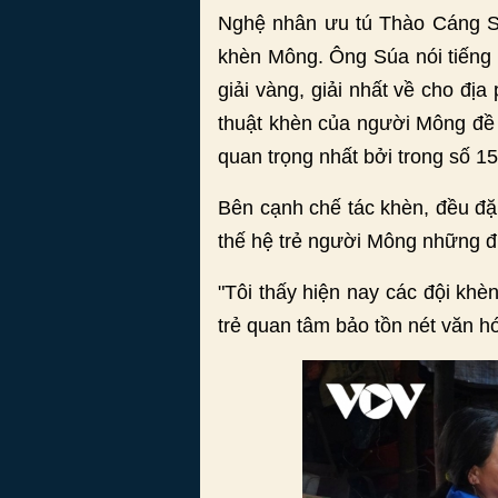
Nghệ nhân ưu tú Thào Cáng Sú
khèn Mông. Ông Súa nói tiếng 
giải vàng, giải nhất về cho đị
thuật khèn của người Mông đề 
quan trọng nhất bởi trong số 
Bên cạnh chế tác khèn, đều đặ
thế hệ trẻ người Mông những đ
"Tôi thấy hiện nay các đội khè
trẻ quan tâm bảo tồn nét văn h