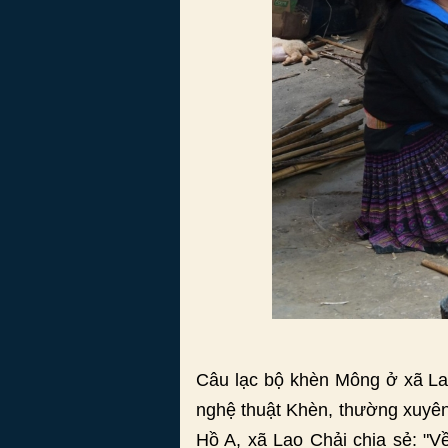
Câu lạc bộ khèn Mông ở xã La
nghệ thuật Khèn, thường xuyên
Hồ A, xã Lao Chải chia sẻ: "V