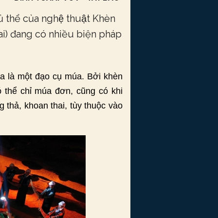
thể của nghệ thuật Khèn
Cai) đang có nhiều biện pháp
ừa là một đạo cụ múa. Bởi khèn
ó thể chỉ múa đơn, cũng có khi
 thả, khoan thai, tùy thuộc vào