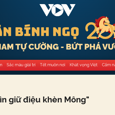
ân
Sắc màu giải trí
Tết muôn nơi
Khát vọng Việt
Cẩm n
ìn giữ điệu khèn Mông
"