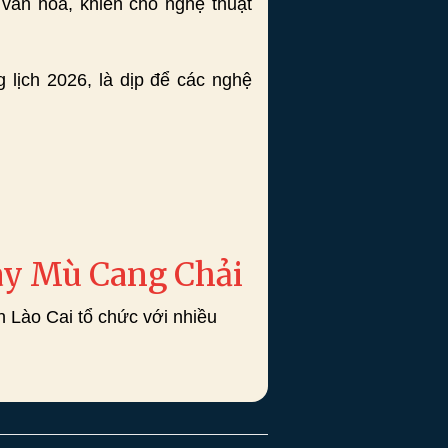
 văn hóa, khiến cho nghệ thuật
lịch 2026, là dịp để các nghệ
dày Mù Cang Chải
Lào Cai tổ chức với nhiều