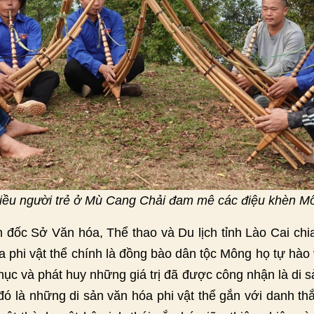
iều người trẻ ở Mù Cang Chải đam mê các điệu khèn M
ốc Sở Văn hóa, Thể thao và Du lịch tỉnh Lào Cai chia 
a phi vật thể chính là đồng bào dân tộc Mông họ tự hào 
ục và phát huy những giá trị đã được công nhận là di sả
ó là những di sản văn hóa phi vật thể gắn với danh th