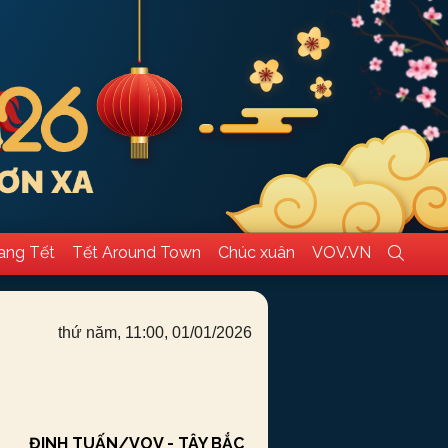
ang Tết
Tết Around Town
Chúc xuân
VOV.VN
thứ năm, 11:00, 01/01/2026
ĐINH TUẤN/VOV - TÂY BẮC