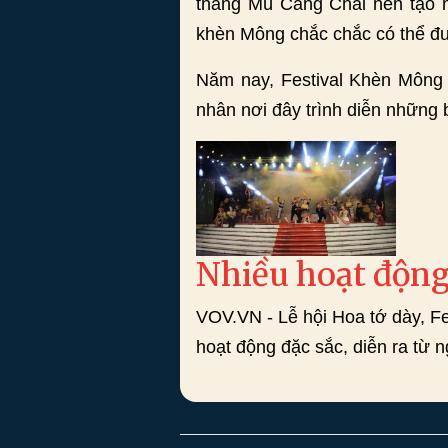
thang Mù Cang Chải nên tạo mộ
khèn Mông chắc chắc có thể đư
Năm nay, Festival Khèn Mông 
nhân nơi đây trình diễn những 
Nhiều hoạt động 
VOV.VN - Lễ hội Hoa tớ dày, F
hoạt động đặc sắc, diễn ra từ