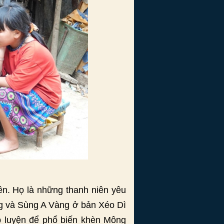
n. Họ là những thanh niên yêu
ng và Sùng A Vàng ở bản Xéo Dì
ập luyện để phổ biến khèn Mông