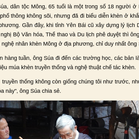
a, dân tộc Mông, 65 tuổi là một trong số 18 người ở 
phổ thông không sõi, nhưng đã đi biểu diễn khèn ở khắ
a phương. Gần đây, khi tỉnh Yên Bái cũ xây dựng lý lịch 
nghị Bộ Văn hóa, Thể thao và Du lịch phê duyệt thì ôn
15 nghệ nhân khèn Mông ở địa phương, chỉ duy nhất ông 
n hàng tuần, ông Súa đi đến các trường học, các bản l
iệu múa khèn truyền thống và nghệ thuật chế tác khèn.
n truyền thống không còn giống chúng tôi như trước, như
óa này", ông Súa chia sẻ.