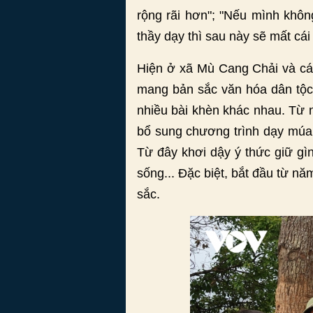
rộng rãi hơn"; "Nếu mình khôn
thầy dạy thì sau này sẽ mất cái
Hiện ở xã Mù Cang Chải và các
mang bản sắc văn hóa dân tộc 
nhiều bài khèn khác nhau. Từ 
bổ sung chương trình dạy múa 
Từ đây khơi dậy ý thức giữ gì
sống... Đặc biệt, bắt đầu từ 
sắc.