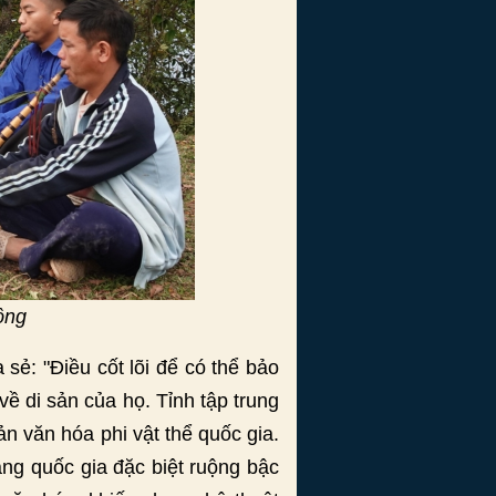
ông
sẻ: "Điều cốt lõi để có thể bảo
về di sản của họ. Tỉnh tập trung
n văn hóa phi vật thể quốc gia.
ắng quốc gia đặc biệt ruộng bậc