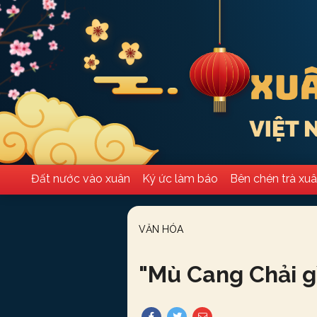
Đất nước vào xuân
Ký ức làm báo
Bên chén trà xu
VĂN HÓA
"
Mù Cang Chải g