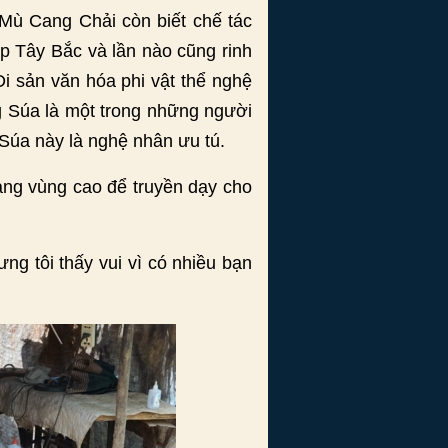
Mù Cang Chải còn biết chế tác
p Tây Bắc và lần nào cũng rinh
Di sản văn hóa phi vật thể nghệ
g Súa là một trong những người
Súa này là nghệ nhân ưu tú.
àng vùng cao để truyền dạy cho
ng tôi thấy vui vì có nhiều bạn