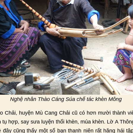
Nghệ nhân Thào Cáng Súa chế tác khèn Mông
o Chải, huyện Mù Cang Chải cũ có hơn mười thành viê
 tụ hợp, say sưa luyện thổi khèn, múa khèn. Lờ A Thô
ề đây cũng thấy một số bạn thanh niên rất hăng hái t