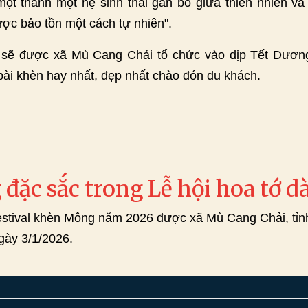
t thành một hệ sinh thái gắn bó giữa thiên nhiên và
ợc bảo tồn một cách tự nhiên".
sẽ được xã Mù Cang Chải tổ chức vào dịp Tết Dương 
bài khèn hay nhất, đẹp nhất chào đón du khách.
đặc sắc trong Lễ hội hoa tớ 
estival khèn Mông năm 2026 được xã Mù Cang Chải, tỉnh 
 ngày 3/1/2026.