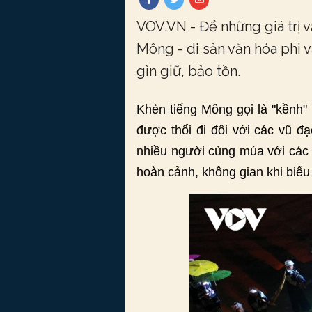
VOV.VN - Để những giá trị v
Mông - di sản văn hóa phi 
gìn giữ, bảo tồn.
Khèn tiếng Mông gọi là "kềnh"
được thổi đi đôi với các vũ đ
nhiều người cùng múa với các đ
hoàn cảnh, không gian khi biểu