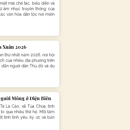
ệt mài chế tác, biểu diễn và
iữ âm nhạc truyền thống của
ắc văn hóa dân tộc nơi miền
ùa Xuân 2026
n thứ nhất năm 2026, nơi hội
ch của nhiều địa phương trên
 dẫn người dân Thủ đô và du
 người Mông ở Điện Biên
à Là Cáo, xã Tủa Chùa, tỉnh
bỉ qua nhiều thế hệ. Mỗi tấm
 tinh tình yêu, ký ức và bản