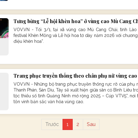
Tưng bừng “Lễ hội khèn hoa” ở vùng cao Mù Cang C
VOV.VN - Tối 3/1, tại xã vùng cao Mù Cang Chải, tỉnh Lào
festival Khèn Mông và Lễ hội hoa tớ dày năm 2026 với chương 
điệu khèn hoa”.
Trang phục truyền thống theo chân phụ nữ vùng cao 
VOV.VN - Những bộ trang phục truyền thống rực rỡ của phụ n
Thanh Phán, Sán Dìu, Tày sẽ xuất hiện giữa sân cỏ Bình Liêu t
tộc thiểu số tỉnh Quảng Ninh mở rộng 2025 – Cúp VTV5”, nơi t
tôn vinh bản sắc văn hóa vùng cao.
Trước
1
2
Sau