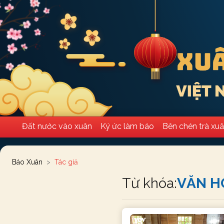
Đất nước vào xuân
Ký ức làm báo
Bên chén trà xu
Báo Xuân
Tác giả
Từ khóa:
VĂN H