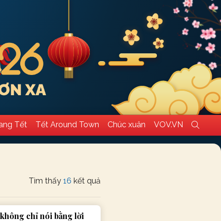
ang Tết
Tết Around Town
Chúc xuân
VOV.VN
Tìm thấy
16
kết quả
 không chỉ nói bằng lời