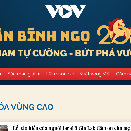
ân
Sắc màu giải trí
Tết muôn nơi
Khát vọng Việt
Cẩm n
ÓA VÙNG CAO
Lễ báo hiếu của người Jarai ở Gia Lai: Cảm ơn cha mẹ