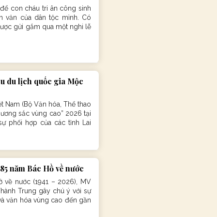
 để con cháu tri ân công sinh
ân văn của dân tộc mình. Có
ược gửi gắm qua một nghi lễ
u du lịch quốc gia Mộc
ệt Nam (Bộ Văn hóa, Thể thao
“Hương sắc vùng cao” 2026 tại
ự phối hợp của các tỉnh Lai
 85 năm Bác Hồ về nước
 về nước (1941 – 2026), MV
hành Trung gây chú ý với sự
 và văn hóa vùng cao đến gần