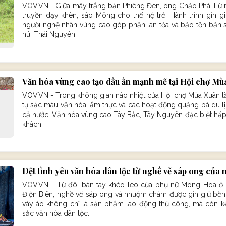
VOV.VN - Giữa mây trắng bản Phiêng Đén, ông Chảo Phái Lừ mi
truyền dạy khèn, sáo Mông cho thế hệ trẻ. Hành trình gìn g
người nghệ nhân vùng cao góp phần lan tỏa và bảo tồn bản s
núi Thái Nguyên.
Văn hóa vùng cao tạo dấu ấn mạnh mẽ tại Hội chợ M
VOV.VN - Trong không gian náo nhiệt của Hội chợ Mùa Xuân lầ
tụ sắc màu văn hóa, ẩm thực và các hoạt động quảng bá du lị
cả nước. Văn hóa vùng cao Tây Bắc, Tây Nguyên đặc biệt hấp
khách.
Dệt tình yêu văn hóa dân tộc từ nghề vẽ sáp ong của
VOV.VN - Từ đôi bàn tay khéo léo của phụ nữ Mông Hoa ở T
Điện Biên, nghề vẽ sáp ong và nhuộm chàm được gìn giữ bền 
váy áo không chỉ là sản phẩm lao động thủ công, mà còn kết
sắc văn hóa dân tộc.