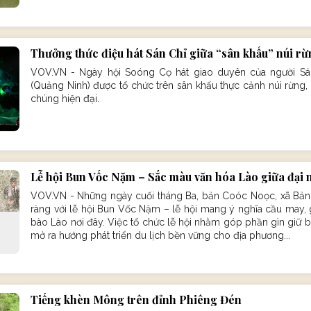
Thưởng thức điệu hát Sán Chỉ giữa “sân khấu” núi rừ
VOV.VN - Ngày hội Soóng Cọ hát giao duyên của người Sán
(Quảng Ninh) được tổ chức trên sân khấu thực cảnh núi rừng,
chúng hiện đại.
Lễ hội Bun Vốc Nặm – Sắc màu văn hóa Lào giữa đại 
VOV.VN - Những ngày cuối tháng Ba, bản Coóc Noọc, xã Bản B
ràng với lễ hội Bun Vốc Nặm – lễ hội mang ý nghĩa cầu may,
bào Lào nơi đây. Việc tổ chức lễ hội nhằm góp phần gìn giữ b
mở ra hướng phát triển du lịch bền vững cho địa phương...
Tiếng khèn Mông trên đỉnh Phiêng Đén