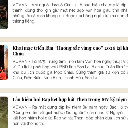
VOV.VN - Với người Jarai ở Gia Lai, lễ báo hiếu cha mẹ là dịp
thành, đồng thời gìn giữ một nét đẹp văn hóa giàu tính nh
những lời cảm ơn không chỉ được nói bằng ngôn từ, mà còn đ
thiêng liêng.
Khai mạc triển lãm “Hương sắc vùng cao” 2026 tại kh
Châu
VOV.VN - Tối 8/5, Trung tâm Triển lãm Văn hóa nghệ thuật Vi
và Du lịch) phối hợp với UBND tỉnh Sơn La tổ chức Triển lãm 
khu du lịch quốc gia Mộc Châu. Cùng tham gia sự kiện có s
Châu, Điện Biên, Ninh Bình, Thanh Hóa, Sơn La.
Lần hiếm hoi Rap kết hợp hát Then trong MV kỷ niệm
VOV.VN - Ra mắt đúng dịp kỷ niệm 85 năm ngày Bác Hồ trở
“Cùng em tìm về giọt nước đầu nguồn” của nhạc sĩ Nguyễn T
kết hợp hiếm hoi giữa Rap và hát Then, góp phần đưa lịch sử
hơn với thế hệ trẻ.