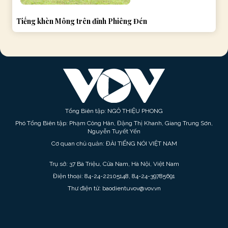
Tiếng khèn Mông trên đỉnh Phiêng Đén
Tổng Biên tập: NGÔ THIỆU PHONG
Phó Tổng Biên tập: Phạm Công Hân, Đặng Thị Khanh, Giang Trung Sơn,
Nguyễn Tuyết Yến
Cơ quan chủ quản: ĐÀI TIẾNG NÓI VIỆT NAM
Trụ sở: 37 Bà Triệu, Cửa Nam, Hà Nội, Việt Nam
Điện thoại: 84-24-22105148, 84-24-39785691
Thư điện tử: baodientuvov@vov.vn