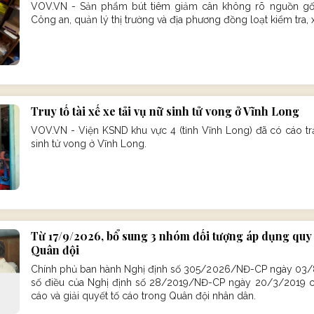
VOV.VN - Sản phẩm bút tiêm giảm cân không rõ nguồn gốc
Công an, quản lý thị trường và địa phương đồng loạt kiểm tra, 
Truy tố tài xế xe tải vụ nữ sinh tử vong ở Vĩnh Long
VOV.VN - Viện KSND khu vực 4 (tỉnh Vĩnh Long) đã có cáo trạn
sinh tử vong ở Vĩnh Long.
Từ 17/9/2026, bổ sung 3 nhóm đối tượng áp dụng quy 
Quân đội
Chính phủ ban hành Nghị định số 305/2026/NĐ-CP ngày 03/
số điều của Nghị định số 28/2019/NĐ-CP ngày 20/3/2019 c
cáo và giải quyết tố cáo trong Quân đội nhân dân.