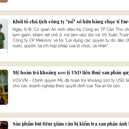
Khởi tố chủ tịch công ty "nổ" sở hữu hàng chục tỉ Eu
Ngày 6/8, Cơ quan An ninh điều tra Công an TP Cần Thơ cho 
tạm giam, khám xét chỗ ở, nơi làm việc đối với Võ Xuân Trư
Công ty CP Mekolor, về tội “Lợi dụng các quyền tự do dân c
nước, quyền, lợi ích hợp pháp của tổ chức, cá nhân”.
Mỹ hoàn trả khoảng 100 tỷ USD tiền thuế sau phán quy
VOV.VN - Chính quyền Mỹ đã hoàn trả khoảng 100 tỷ USD tiền
cho các doanh nghiệp theo quyết định của Tòa án tối cao.
Sản phẩm bút tiêm giảm cân bị kiểm tra sau phản ánh 