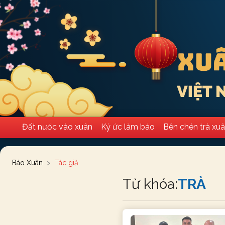
Đất nước vào xuân
Ký ức làm báo
Bên chén trà xu
Báo Xuân
Tác giả
Từ khóa:
TRÀ