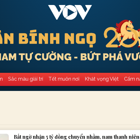
ân
Sắc màu giải trí
Tết muôn nơi
Khát vọng Việt
Cẩm n
Bất ngờ nhận 5 tỷ đồng chuyển nhầm, nam thanh niên