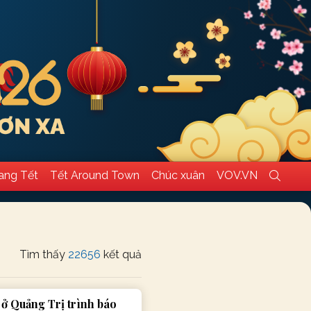
ang Tết
Tết Around Town
Chúc xuân
VOV.VN
Tìm thấy
22656
kết quả
 ở Quảng Trị trình báo