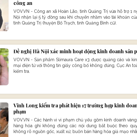
công an
VOV.VN - Công an xã Hoàn Lão, tỉnh Quảng Trị vừa hỗ trợ 1 
Nội nhận lại 5 tỷ đồng sau khi chuyển nhầm vào tài khoản của
tỉnh Quảng Trị (huyện Bố Trạch, tỉnh Quảng Bình cũ).
Đề nghị Hà Nội xác minh hoạt động kinh doanh sản 
VOV.VN - Sản phẩm Slimaura Care x3 được quảng cáo và kin
mại điện tử với thông tin giấy công bố không đúng, Cục An t
kiểm tra.
Vĩnh Long kiểm tra phát hiện 17 trường hợp kinh doan
phạm
VOV.VN - Các hành vi vi phạm chủ yếu gồm kinh doanh vàng
hàng hóa ghi không đúng các nội dung bắt buộc theo quy
không rõ nguồn gốc, xuất xứ; buôn bán hàng hóa giả mạo nhã