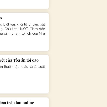
ro
biết vừa khởi tố bị can, bắt
ờng, Chủ tịch HĐQT, Giám đốc
hủ xâm phạm lợi ích của Nhà
ết của Tòa án tối cao
 thuế nhập khẩu và lãi suất
bán tràn lan online