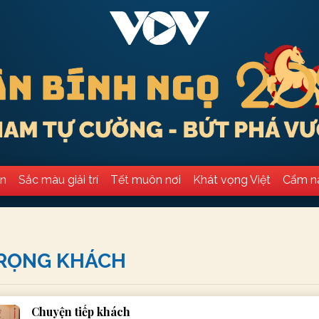
ân
Sắc màu giải trí
Tết muôn nơi
Khát vọng Việt
Cẩm n
RỌNG KHÁCH
Chuyện tiếp khách