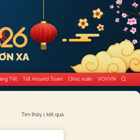
ang Tết
Tết Around Town
Chúc xuân
VOV.VN
Tìm thấy
1
kết quả