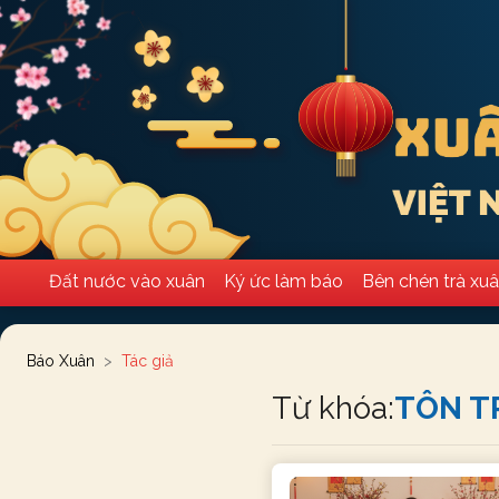
Đất nước vào xuân
Ký ức làm báo
Bên chén trà xu
Báo Xuân
Tác giả
Từ khóa:
TÔN T