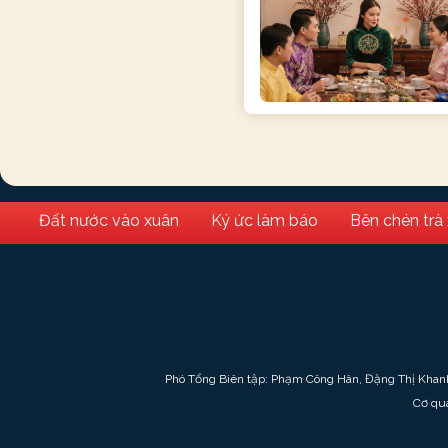
Đất nước vào xuân
Ký ức làm báo
Bên chén trà
Phó Tổng Biên tập: Phạm Công Hân, Đặng Thị Khan
Cơ qu