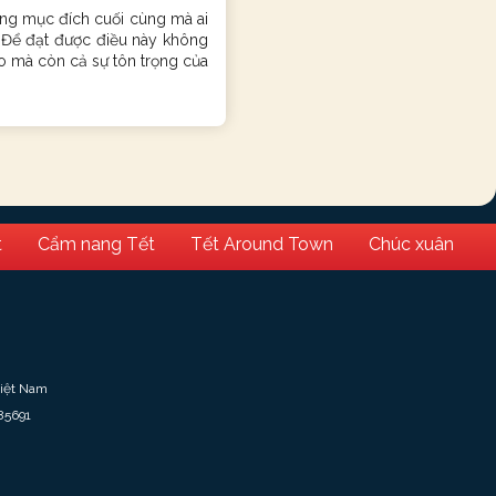
ng mục đích cuối cùng mà ai
 Để đạt được điều này không
éo mà còn cả sự tôn trọng của
t
Cẩm nang Tết
Tết Around Town
Chúc xuân
Việt Nam
85691