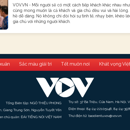
VOV.VN - Mỗi người sẽ có một cách tiếp khách khác nhau như
cũng mong muốn là cả khách và gia chủ đều vui và hài lòng.
hề dễ dàng. Nó không chỉ đòi hỏi sự tinh tế, nhạy bén, khéo l
gia chủ với những người khách.
 xuân
Sắc màu giải trí
Tết muôn nơi
Khát vọng Việ
Trụ sở: 37 Bà Triệu, Cửa Nam, Hà Nội, 
Tổng Biên tập: NGÔ THIỆU PHONG
Điện thoại: 84-24-22105148, 84-24-397
h, Giang Trung Sơn, Nguyễn Tuyết Yến
Thư điện tử: baodientuvov@vov.vn
an chủ quản: ĐÀI TIẾNG NÓI VIỆT NAM