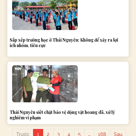
Sắp xếp trường học ở Thái Nguyên: Không để xảy ra lợi
ích nhóm, tiêu cực
Thái Nguyên siết chặt bảo vệ động vật hoang dã, xử lý
nghiêm vi phạm
Trước
1
2
3
4
5
…
168
Sau