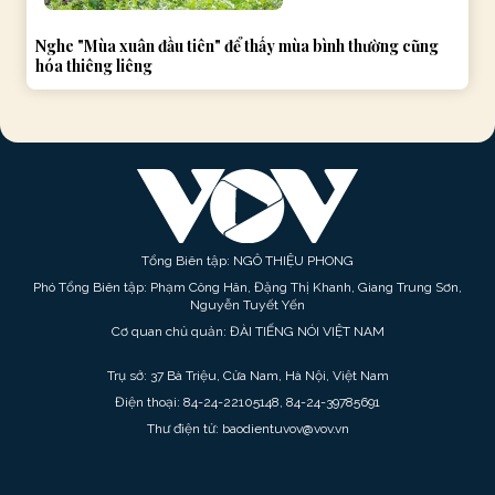
Nghe "Mùa xuân đầu tiên" để thấy mùa bình thường cũng
hóa thiêng liêng
Tổng Biên tập: NGÔ THIỆU PHONG
Phó Tổng Biên tập: Phạm Công Hân, Đặng Thị Khanh, Giang Trung Sơn,
Nguyễn Tuyết Yến
Cơ quan chủ quản: ĐÀI TIẾNG NÓI VIỆT NAM
Trụ sở: 37 Bà Triệu, Cửa Nam, Hà Nội, Việt Nam
Điện thoại: 84-24-22105148, 84-24-39785691
Thư điện tử: baodientuvov@vov.vn