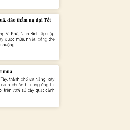
uả, đào thắm nụ đợi Tết
g Vị Khê, Ninh Bình tấp nập
ay được mùa, nhiều dáng thế
 chuộng.
ặt mua
Tây, thành phố Đà Nẵng, cây
 cành chuẩn bị cung ứng thị
ẹp, trên 70% số cây quất cảnh