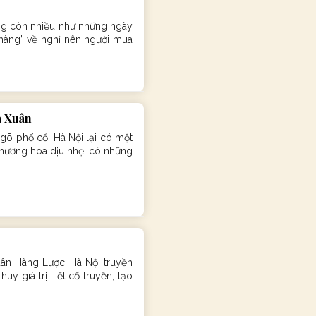
ông còn nhiều như những ngày
 hàng” về nghỉ nên người mua
a Xuân
õ phố cổ, Hà Nội lại có một
i hương hoa dịu nhẹ, có những
ân Hàng Lược, Hà Nội truyền
uy giá trị Tết cổ truyền, tạo