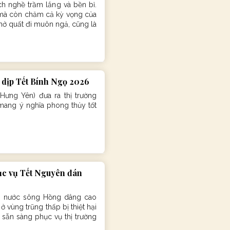
h nghề trầm lắng và bền bỉ.
y mà còn chăm cả kỳ vọng của
chở quất đi muôn ngả, cũng là
 dịp Tết Bính Ngọ 2026
ưng Yên) đưa ra thị trường
 mang ý nghĩa phong thủy tốt
hục vụ Tết Nguyên đán
m nước sông Hồng dâng cao
 vùng trũng thấp bị thiệt hại
 sẵn sàng phục vụ thị trường