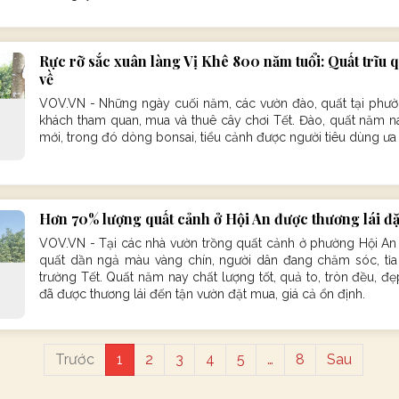
Rực rỡ sắc xuân làng Vị Khê 800 năm tuổi: Quất trĩu q
về
VOV.VN - Những ngày cuối năm, các vườn đào, quất tại phườn
khách tham quan, mua và thuê cây chơi Tết. Đào, quất năm n
mới, trong đó dòng bonsai, tiểu cảnh được người tiêu dùng ưa
Hơn 70% lượng quất cảnh ở Hội An được thương lái đ
VOV.VN - Tại các nhà vườn trồng quất cảnh ở phường Hội An 
quất dần ngả màu vàng chín, người dân đang chăm sóc, tỉa
trường Tết. Quất năm nay chất lượng tốt, quả to, tròn đều, đ
đã được thương lái đến tận vườn đặt mua, giá cả ổn định.
Trước
1
2
3
4
5
…
8
Sau