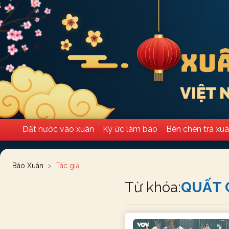
Đất nước vào xuân
Ký ức làm báo
Bên chén trà xu
Báo Xuân
Tác giả
Từ khóa:
QUẤT 