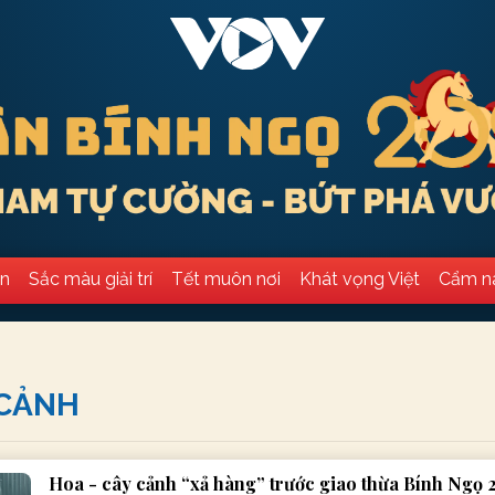
ân
Sắc màu giải trí
Tết muôn nơi
Khát vọng Việt
Cẩm n
CẢNH
Hoa - cây cảnh “xả hàng” trước giao thừa Bính Ngọ 