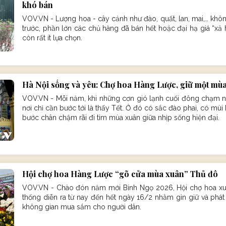
khó bán
VOV.VN - Lượng hoa - cây cảnh như đào, quất, lan, mai,… kh
trước, phần lớn các chủ hàng đã bán hết hoặc đại hạ giá “xả
còn rất ít lựa chọn.
Hà Nội sống và yêu: Chợ hoa Hàng Lược, giữ một mù
VOV.VN - Mỗi năm, khi những cơn gió lạnh cuối đông chạm ng
nơi chỉ cần bước tới là thấy Tết. Ở đó có sắc đào phai, có mù
bước chân chậm rãi đi tìm mùa xuân giữa nhịp sống hiện đại.
Hội chợ hoa Hàng Lược “gõ cửa mùa xuân” Thủ đô
VOV.VN - Chào đón năm mới Bính Ngọ 2026, Hội chợ hoa xu
thống diễn ra từ nay đến hết ngày 16/2 nhằm gìn giữ và phát h
không gian mua sắm cho người dân.