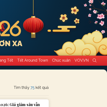
ang Tết
Tết Around Town
Chúc xuân
VOV.VN
Tìm thấy
75
kết quả
2026: Giá giảm sâu vẫn