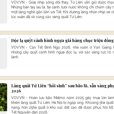
VOV.VN - Giữa nhịp sống đổi thay, Tứ Liên vẫn giữ được mạc
Những bàn tay lau lá, tỉa cành, tưới nước không chỉ chăm câ
một làng nghề gắn liền với Tết. Khi đường làng nhộn nhịp xe 
lúc xuân đã về cùng sắc vàng quất Tứ Liên.
Độc lạ quýt cảnh hình ngựa giá hàng chục triệu đồng
VOV.VN - Cận Tết Bính Ngọ 2026, nhà vườn ở Văn Giang (H
những cây quýt cảnh hình ngựa độc lạ, với sắc vàng rực rỡ,
lành.
Làng quất Tứ Liên “hồi sinh” sau bão lũ, sẵn sàng p
2026
VOV.VN - Hoàn lưu bão Matmo năm 2025 gây mưa lớn là
khiến làng quất Tứ Liên, Hà Nội bị ngập úng. Khoảng 5ha quất ở
nặng, hơn 25ha quất ở khu vực đất cao đã được phục hồi tốt,
Tết Nguyên đán 2026.