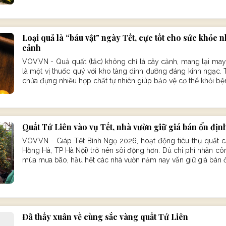
Loại quả là “báu vật" ngày Tết, cực tốt cho sức khỏe 
cảnh
VOV.VN - Quả quất (tắc) không chỉ là cây cảnh, mang lại ma
là một vị thuốc quý với kho tàng dinh dưỡng đáng kinh ngạc. 
chứa đựng nhiều hợp chất tự nhiên giúp bảo vệ cơ thể khỏi bện
Quất Tứ Liên vào vụ Tết, nhà vườn giữ giá bán ổn địn
VOV.VN - Giáp Tết Bính Ngọ 2026, hoạt động tiêu thụ quất c
Hồng Hà, TP Hà Nội) trở nên sôi động hơn. Dù chi phí nhân c
mùa mưa bão, hầu hết các nhà vườn năm nay vẫn giữ giá bán ổ
Đã thấy xuân về cùng sắc vàng quất Tứ Liên