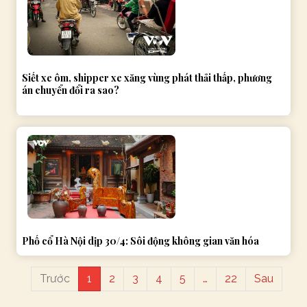
Siết xe ôm, shipper xe xăng vùng phát thải thấp, phương
án chuyển đổi ra sao?
Phố cổ Hà Nội dịp 30/4: Sôi động không gian văn hóa
Trước
1
2
3
4
5
…
22
Sau