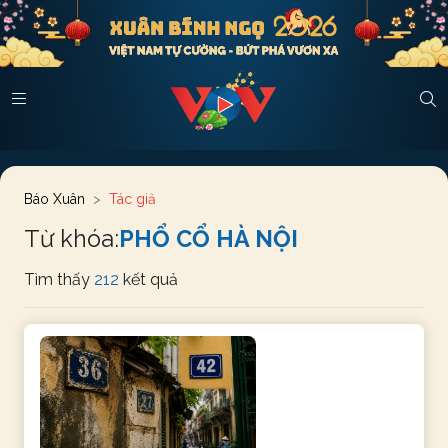
Báo Xuân
Tác giả
Từ khóa:
PHỔ CỔ HÀ NỘI
Tìm thấy
212
kết quả