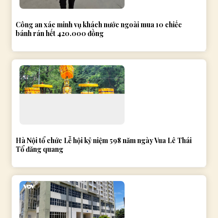
Công an xác minh vụ khách nước ngoài mua 10 chiếc
bánh rán hết 420.000 đồng
Hà Nội tổ chức Lễ hội kỷ niệm 598 năm ngày Vua Lê Thái
Tổ đăng quang