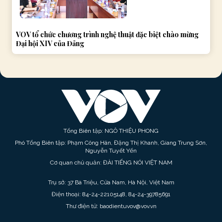
VOV tổ chức chương trình nghệ thuật đặc biệt chào mừng
Đại hội XIV của Đảng
Tổng Biên tập: NGÔ THIỆU PHONG
Phó Tổng Biên tập: Phạm Công Hân, Đặng Thị Khanh, Giang Trung Sơn,
Nguyễn Tuyết Yến
Cơ quan chủ quản: ĐÀI TIẾNG NÓI VIỆT NAM
Trụ sở: 37 Bà Triệu, Cửa Nam, Hà Nội, Việt Nam
Điện thoại: 84-24-22105148, 84-24-39785691
Thư điện tử: baodientuvov@vov.vn