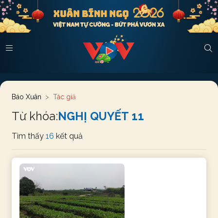
Báo Xuân
Tác giả
Từ khóa:
NGHỊ QUYẾT 11
Tìm thấy
16
kết quả