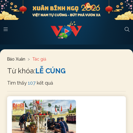
Báo Xuân
Tác giả
Từ khóa:
LỄ CÚNG
Tìm thấy
107
kết quả