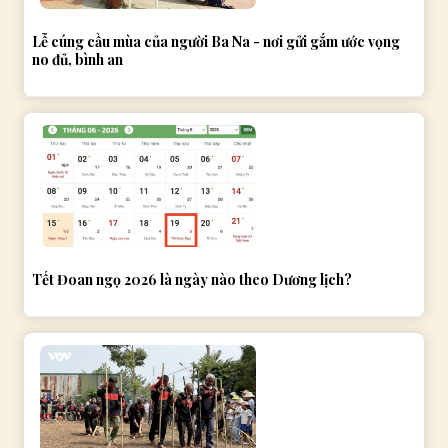
Lễ cúng cầu mùa của người Ba Na - nơi gửi gắm ước vọng
no đủ, bình an
Tết Đoan ngọ 2026 là ngày nào theo Dương lịch?