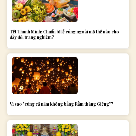
Tết Thanh Minh: Chuẩn bị lễ cúng ngoài mộ thế nào cho
đầy đủ, trang nghiêm?
Vì sao "cúng cả năm không bằng Rằm tháng Giêng"?