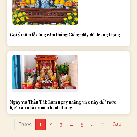
Gợi ý mâm lễ cúng rằm tháng Giêng đầy đủ, trang trọng
Ngày vía Thần Tài: Làm ngay những việc này để "rước
lộc" vào nhà cả năm hanh thông
Trước
1
2
3
4
5
…
11
Sau