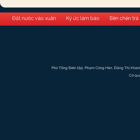
Đất nước vào xuân
Ký ức làm báo
Bên chén trà
Phó Tổng Biên tập: Phạm Công Hân, Đặng Thị Khan
Cơ qu