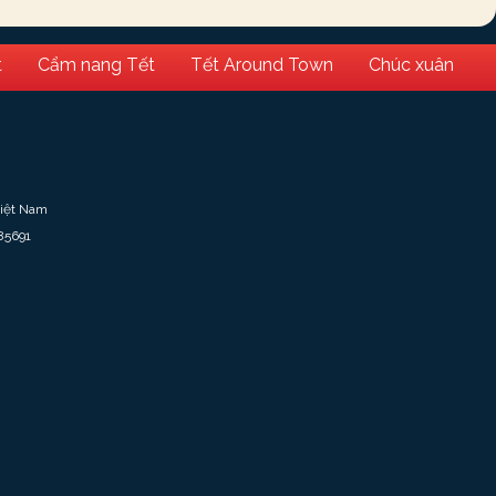
t
Cẩm nang Tết
Tết Around Town
Chúc xuân
Việt Nam
85691