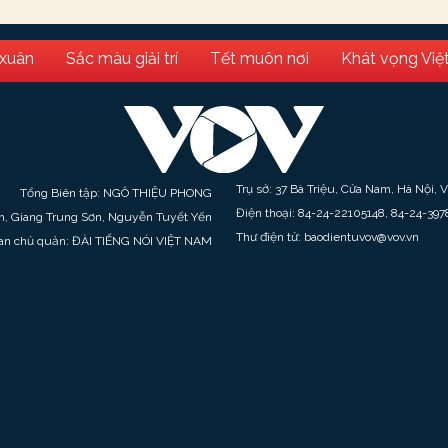
 xuân
Sắc màu giải trí
Tết muôn nơi
Khát vọng Việ
Trụ sở: 37 Bà Triệu, Cửa Nam, Hà Nội, 
Tổng Biên tập: NGÔ THIỆU PHONG
Điện thoại: 84-24-22105148, 84-24-397
h, Giang Trung Sơn, Nguyễn Tuyết Yến
Thư điện tử: baodientuvov@vov.vn
an chủ quản: ĐÀI TIẾNG NÓI VIỆT NAM