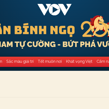
ân
Sắc màu giải trí
Tết muôn nơi
Khát vọng Việt
Cẩm n