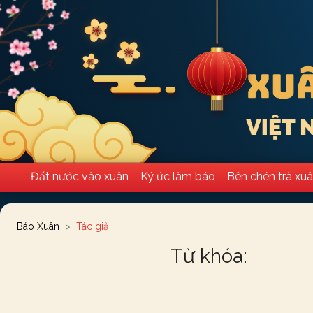
Đất nước vào xuân
Ký ức làm báo
Bên chén trà xu
Báo Xuân
Tác giả
Từ khóa: