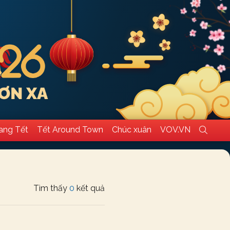
ang Tết
Tết Around Town
Chúc xuân
VOV.VN
Tìm thấy
0
kết quả