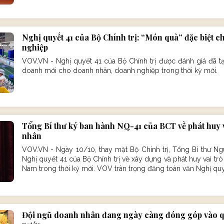
Nghị quyết 41 của Bộ Chính trị: “Món quà” đặc biệt 
nghiệp
VOV.VN - Nghị quyết 41 của Bộ Chính trị được đánh giá đã t
doanh mới cho doanh nhân, doanh nghiệp trong thời kỳ mới.
Tổng Bí thư ký ban hành NQ-41 của BCT về phát huy 
nhân
VOV.VN - Ngày 10/10, thay mặt Bộ Chính trị, Tổng Bí thư N
Nghị quyết 41 của Bộ Chính trị về xây dựng và phát huy vai tr
Nam trong thời kỳ mới. VOV trân trọng đăng toàn văn Nghị quy
Đội ngũ doanh nhân đang ngày càng đóng góp vào quá