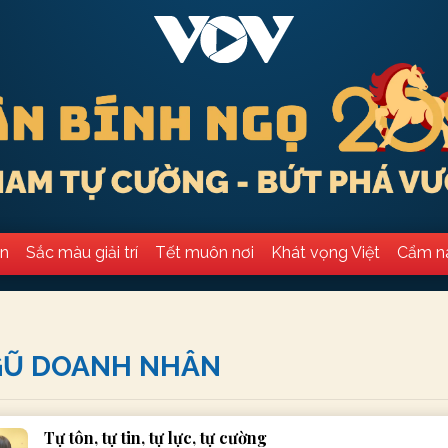
ân
Sắc màu giải trí
Tết muôn nơi
Khát vọng Việt
Cẩm n
GŨ DOANH NHÂN
Tự tôn, tự tin, tự lực, tự cường