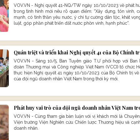
VOV.VN - Nghị quyết 41-NQ/TW ngày 10/10/2023 về phát huy
trong tình hình mới nêu rõ quan điểm: “Xây dựng, tôn vinh, 
mạnh, có tinh thần yêu nước, ý chí tự cường dân tộc, khát vọ
luật, góp phần phát triển đất nước phồn vinh, hạnh phúc”.
Quán triệt và triển khai Nghị quyết 41 của Bộ Chính t
VOV.VN - Sáng 10/5, Ban Tuyên giáo T.Ư phối hợp với Ban 
đoàn Thương mại và Công nghiệp Việt Nam (VCCI) tổ chức Hội n
thực hiện Nghị quyết 41 ngày 10/10/2023 của Bộ Chính trị về 
của đội ngũ doanh nhân Việt Nam trong thời kỳ mới.
Phát huy vai trò của đội ngũ doanh nhân Việt Nam tr
VOV.VN - Cùng tham gia bàn luận với vị khách mời là Chuyên g
Viện trưởng Viện Nghiên cứu Chiến lược Thương hiệu và cạnh 
doanh nhân.