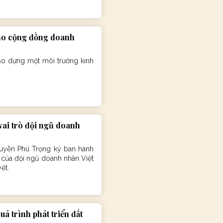
cho cộng đồng doanh
ạo dựng một môi trường kinh
vai trò đội ngũ doanh
guyễn Phú Trọng ký ban hành
ò của đội ngũ doanh nhân Việt
ết.
 trình phát triển đất