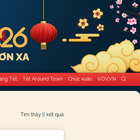
ang Tết
Tết Around Town
Chúc xuân
VOV.VN
Tìm thấy
8
kết quả