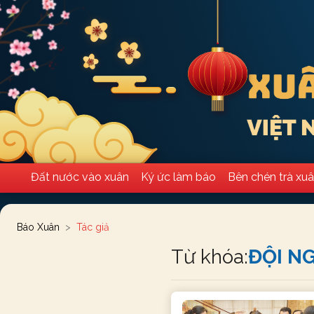
Đất nước vào xuân
Ký ức làm báo
Bên chén trà xu
Báo Xuân
Tác giả
Từ khóa:
ĐỘI N