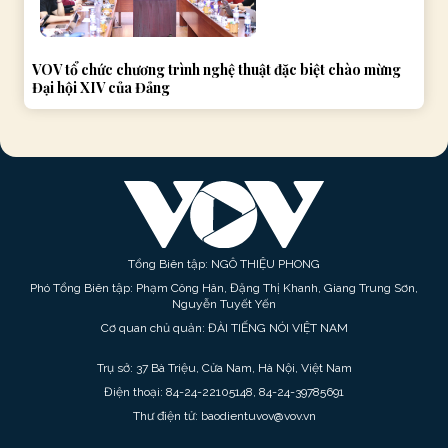
VOV tổ chức chương trình nghệ thuật đặc biệt chào mừng
Đại hội XIV của Đảng
Tổng Biên tập: NGÔ THIỆU PHONG
Phó Tổng Biên tập: Phạm Công Hân, Đặng Thị Khanh, Giang Trung Sơn,
Nguyễn Tuyết Yến
Cơ quan chủ quản: ĐÀI TIẾNG NÓI VIỆT NAM
Trụ sở: 37 Bà Triệu, Cửa Nam, Hà Nội, Việt Nam
Điện thoại: 84-24-22105148, 84-24-39785691
Thư điện tử: baodientuvov@vov.vn